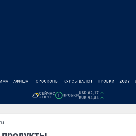
АММА
АФИША
ГОРОСКОПЫ
КУРСЫ ВАЛЮТ
ПРОБКИ
ZODY
USD 82,17
СЕЙЧАС
1
ПРОБКИ
+18°C
EUR 94,84
ТЫ
а продукты