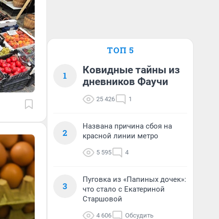
ТОП 5
Ковидные тайны из
1
дневников Фаучи
25 426
1
Названа причина сбоя на
2
красной линии метро
5 595
4
Пуговка из «Папиных дочек»:
3
что стало с Екатериной
Старшовой
4 606
Обсудить