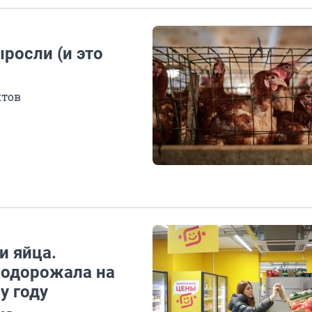
росли (и это
ктов
и яйца.
подорожала на
у году