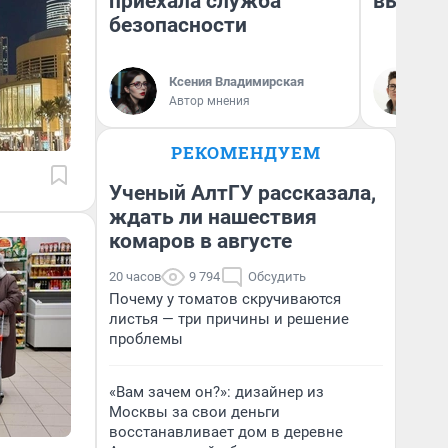
приехала служба
выгляд
безопасности
Ксения Владимирская
На
Автор мнения
РЕКОМЕНДУЕМ
Ученый АлтГУ рассказала,
ждать ли нашествия
комаров в августе
20 часов
9 794
Обсудить
Почему у томатов скручиваются
листья — три причины и решение
проблемы
«Вам зачем он?»: дизайнер из
Москвы за свои деньги
восстанавливает дом в деревне