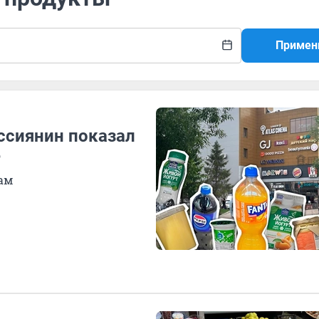
Примен
ссиянин показал
е
ам