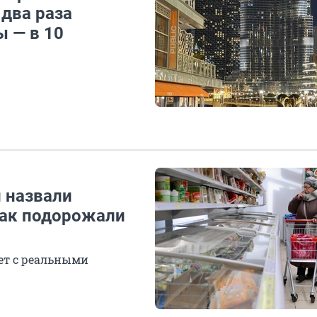
 два раза
ы — в 10
и назвали
как подорожали
ет с реальными