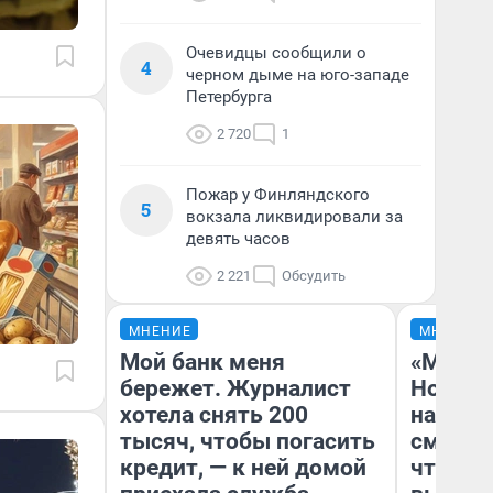
Очевидцы сообщили о
4
черном дыме на юго-западе
Петербурга
2 720
1
Пожар у Финляндского
5
вокзала ликвидировали за
девять часов
2 221
Обсудить
МНЕНИЕ
МНЕНИЕ
Мой банк меня
«Мы ви
бережет. Журналист
Нолана
хотела снять 200
настро
тысяч, чтобы погасить
смотре
кредит, — к ней домой
чтобы 