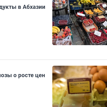
дукты в Абхазии
озы о росте цен