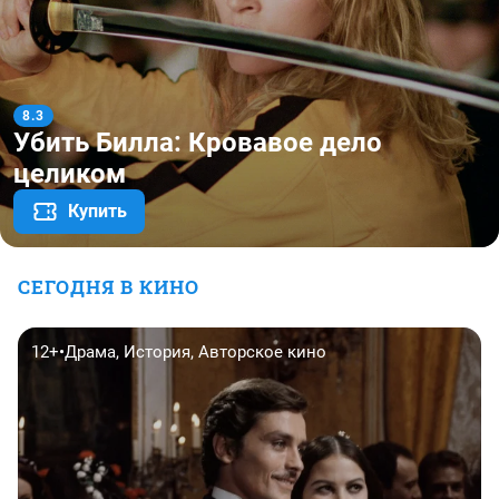
7.7
Леопард
08 августа, 19:25
Купить
СЕГОДНЯ В КИНО
12+
•
Драма, История, Авторское кино