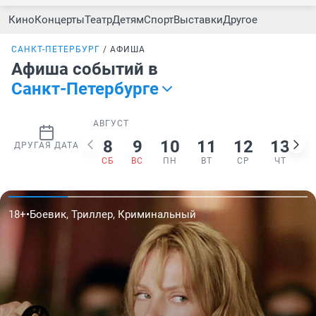
Кино
Концерты
Театр
Детям
Спорт
Выставки
Другое
САНКТ-ПЕТЕРБУРГ
АФИША
Афиша событий в
Санкт-Петербурге
АВГУСТ
8
9
10
11
12
13
ДРУГАЯ ДАТА
СБ
ВС
ПН
ВТ
СР
ЧТ
12+
•
Драма, История, Авторское кино