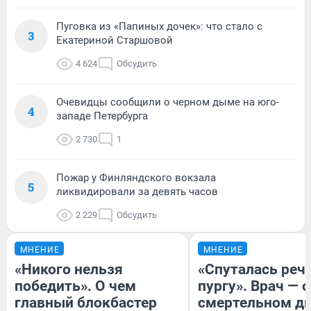
Пуговка из «Папиных дочек»: что стало с
3
Екатериной Старшовой
4 624
Обсудить
Очевидцы сообщили о черном дыме на юго-
4
западе Петербурга
2 730
1
Пожар у Финляндского вокзала
5
ликвидировали за девять часов
2 229
Обсудить
МНЕНИЕ
МНЕНИЕ
«Никого нельзя
«Спуталась речь
победить». О чем
пургу». Врач — о
главный блокбастер
смертельном ди