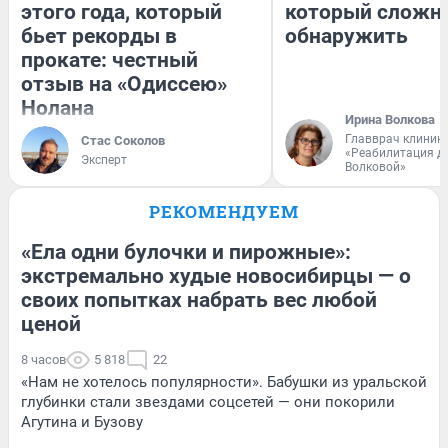
этого года, который
который сложн
бьет рекорды в
обнаружить
прокате: честный
отзыв на «Одиссею»
Нолана
Ирина Волкова
Главврач клиник
Стас Соколов
«Реабилитация д
Эксперт
Волковой»
РЕКОМЕНДУЕМ
«Ела одни булочки и пирожные»:
экстремально худые новосибирцы — о
своих попытках набрать вес любой
ценой
8 часов
5 818
22
«Нам не хотелось популярности». Бабушки из уральской
глубинки стали звездами соцсетей — они покорили
Агутина и Бузову