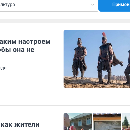
ультура
Примен
каким настроем
обы она не
ода
 как жители