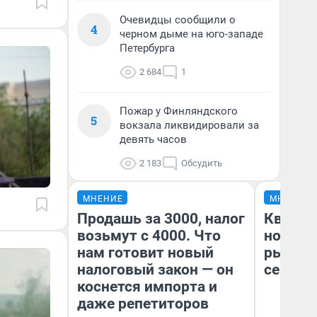
Очевидцы сообщили о
4
черном дыме на юго-западе
Петербурга
2 684
1
Пожар у Финляндского
5
вокзала ликвидировали за
девять часов
2 183
Обсудить
МНЕНИЕ
МНЕНИЕ
Продашь за 3000, налог
Кварти
возьмут с 4000. Что
но деш
нам готовит новый
рынок 
налоговый закон — он
сейчас
коснется импорта и
даже репетиторов