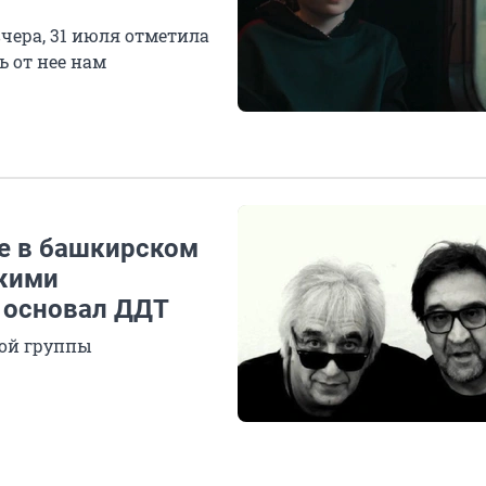
чера, 31 июля отметила
ь от нее нам
е в башкирском
Джими
 основал ДДТ
ной группы