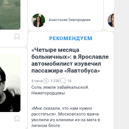
Ек
Анастасия Завгородняя
ди
не
РЕКОМЕНДУЕМ
«Четыре месяца
больничных»: в Ярославле
автомобилист изувечил
пассажира «Яавтобуса»
4 часа
3 238
16
Соль земли забайкальской.
Нижегородцевы
«Мне сказали, что нам нужно
расстаться». Московского врача
уволили из клиники из-за мата в
личном блоге