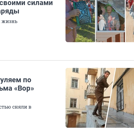
 своими силами
аряды
я жизнь
гуляем по
ьма «Вор»
стью сняли в