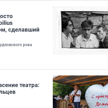
осто
ilius
ом, сделавший
рдловского рока
асение театра:
льцев