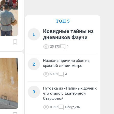
ТОП 5
Ковидные тайны из
1
дневников Фаучи
25 373
1
Названа причина сбоя на
2
красной линии метро
5 451
4
Пуговка из «Папиных дочек»:
3
что стало с Екатериной
Старшовой
3 997
Обсудить