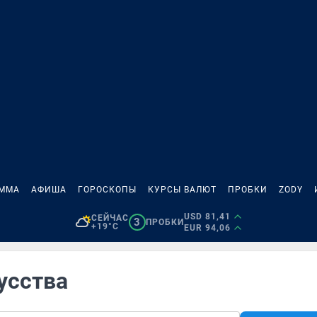
АММА
АФИША
ГОРОСКОПЫ
КУРСЫ ВАЛЮТ
ПРОБКИ
ZODY
USD 81,41
СЕЙЧАС
3
ПРОБКИ
+19°C
EUR 94,06
усства