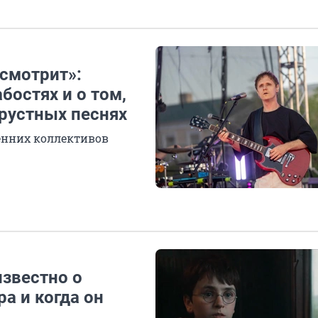
 смотрит»:
бостях и о том,
рустных песнях
енних коллективов
известно о
а и когда он