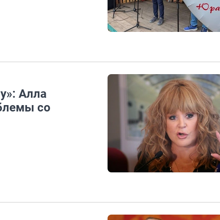
у»: Алла
блемы со