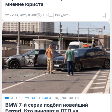
мнение юриста
22 июля, 2026, 08:00
185
Обсудить
АВТО
ГРУППА РАЗБОРА
ПОДРОБНОСТИ
BMW 7-й серии подбил новейший
Ferrari. Кто виноват в ДТП на