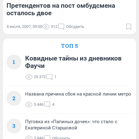
Претендентов на пост омбудсмена
осталось двое
4 июля, 2007, 09:00
312
Обсудить
ТОП 5
Ковидные тайны из дневников
1
Фаучи
25 372
1
Названа причина сбоя на красной линии метро
2
5 446
4
Пуговка из «Папиных дочек»: что стало с
3
Екатериной Старшовой
3 849
Обсудить