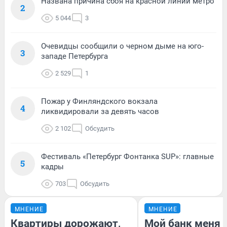
Названа причина сбоя на красной линии метро
2
5 044
3
Очевидцы сообщили о черном дыме на юго-
3
западе Петербурга
2 529
1
Пожар у Финляндского вокзала
4
ликвидировали за девять часов
2 102
Обсудить
Фестиваль «Петербург Фонтанка SUP»: главные
5
кадры
703
Обсудить
МНЕНИЕ
МНЕНИЕ
Квартиры дорожают,
Мой банк меня