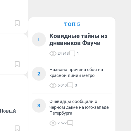
ТОП 5
Ковидные тайны из
1
дневников Фаучи
24 913
1
Названа причина сбоя на
2
красной линии метро
5 040
3
Очевидцы сообщили о
3
черном дыме на юго-западе
«Новый
Петербурга
2 522
1