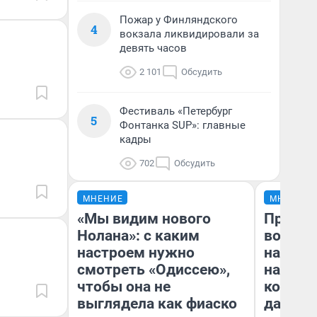
Пожар у Финляндского
4
вокзала ликвидировали за
девять часов
2 101
Обсудить
Фестиваль «Петербург
5
Фонтанка SUP»: главные
кадры
702
Обсудить
МНЕНИЕ
МНЕНИЕ
«Мы видим нового
Продаш
Нолана»: с каким
возьмут
настроем нужно
нам го
смотреть «Одиссею»,
налого
чтобы она не
коснет
выглядела как фиаско
даже р