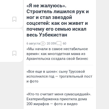
дешевых товаров
«Я не жалуюсь».
Строитель лишился рук и
Наталья Шорохова
ног и стал звездой
На
Открыла кофейную точку на
деньги соцразвития
соцсетей: как он живет и
почему его семью искал
весь Узбекистан
6 августа
20 359
60
«Мы начали в самое нестабильное
время»: как многодетная мама из
Архангельска создала свой бизнес
«Все еще в шоке»: сыну Трусовой
исполнился год — трогательный пост
и фото
«Кто-то считает меня сумасшедшей».
Екатеринбурженка приютила дома
200 жирафов — фото и видео