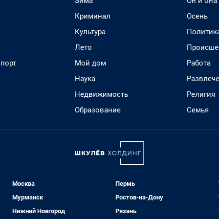
Зима
Он и она
Криминал
Осень
Культура
Политик
Лето
Происше
спорт
Мой дом
Работа
Наука
Развлеч
Недвижимость
Религия
Образование
Семья
Москва
Пермь
Мурманск
Ростов-на-Дону
Нижний Новгород
Рязань