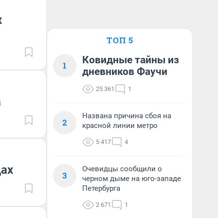
х
ТОП 5
Ковидные тайны из
1
дневников Фаучи
25 361
1
а
Названа причина сбоя на
2
красной линии метро
5 417
4
дах
Очевидцы сообщили о
3
черном дыме на юго-западе
Петербурга
2 671
1