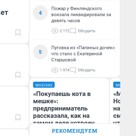
Пожар у Финляндского
вет
4
вокзала ликвидировали за
девять часов
2 172
Обсудить
Пуговка из «Папиных дочек»:
5
что стало с Екатериной
Старшовой
1 974
Обсудить
МНЕНИЕ
МНЕНИЕ
«Покупаешь кота в
«Мы ви
мешке»:
Нолана
предприниматель
настро
рассказала, как на
смотре
самом деле устроен
чтобы 
бизнес со складами
выгляд
РЕКОМЕНДУЕМ