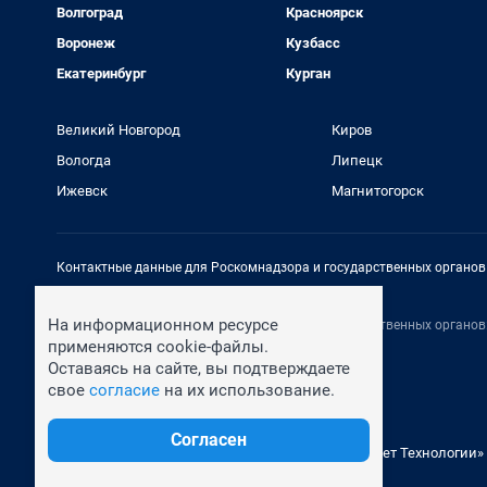
Волгоград
Красноярск
Воронеж
Кузбасс
Екатеринбург
Курган
Великий Новгород
Киров
Вологда
Липецк
Ижевск
Магнитогорск
Контактные данные для Роскомнадзора и государственных органов
Электронный адрес редакции:
rednews@shkulev.ru
На информационном ресурсе
Контактные данные для Роскомнадзора и государственных органов
Техподдержка:
help@shkulev.ru
применяются cookie-файлы.
Оставаясь на сайте, вы подтверждаете
свое
согласие
на их использование.
Согласен
© ООО «Сеть городских порталов»
© ООО «Интернет Технологии»