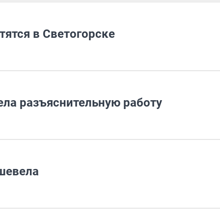
тятся в Светогорске
ела разъяснительную работу
шевела