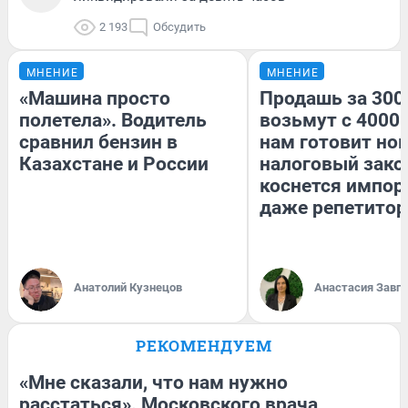
2 193
Обсудить
МНЕНИЕ
МНЕНИЕ
«Машина просто
Продашь за 3000
полетела». Водитель
возьмут с 4000.
сравнил бензин в
нам готовит но
Казахстане и России
налоговый зако
коснется импор
даже репетитор
Анатолий Кузнецов
Анастасия Завг
РЕКОМЕНДУЕМ
«Мне сказали, что нам нужно
расстаться». Московского врача