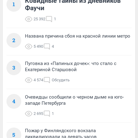
Ковидные тайны из дневников
1
Фаучи
25 392
1
Названа причина сбоя на красной линии метро
2
5 490
4
Пуговка из «Папиных дочек»: что стало с
3
Екатериной Старшовой
4 574
Обсудить
Очевидцы сообщили о черном дыме на юго-
4
западе Петербурга
2 695
1
Пожар у Финляндского вокзала
5
ликвидировали за девять часов