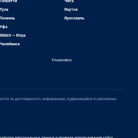
Тольятти
Чита
Тула
Якутск
Тюмень
Ярославль
Уфа
ХМАО — Югра
Челябинск
Ульяновск
нности за достоверность информации, содержащейся в рекламных
работки персональных данных и правила использования сайта