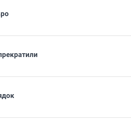
вро
 прекратили
ядок