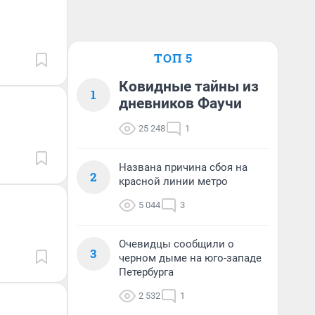
ТОП 5
Ковидные тайны из
1
дневников Фаучи
25 248
1
Названа причина сбоя на
2
красной линии метро
5 044
3
Очевидцы сообщили о
3
черном дыме на юго-западе
Петербурга
2 532
1