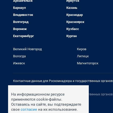
Архангельск
Иркутск
Барнаул
Казань
Владивосток
Краснодар
Волгоград
Красноярск
Воронеж
Кузбасс
Екатеринбург
Курган
Великий Новгород
Киров
Вологда
Липецк
Ижевск
Магнитогорск
Контактные данные для Роскомнадзора и государственных органов
Электронный адрес редакции:
rednews@shkulev.ru
На информационном ресурсе
Контактные данные для Роскомнадзора и государственных органов
Техподдержка:
help@shkulev.ru
применяются cookie-файлы.
Оставаясь на сайте, вы подтверждаете
свое
согласие
на их использование.