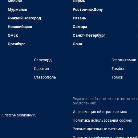
Москва
Пермь
Мурманск
Ростов-на-Дону
Нижний Новгород
Рязань
Новосибирск
Самара
Омск
Санкт-Петербург
Оренбург
Сочи
Салехард
Стерлитамак
Саратов
Тамбов
Ставрополь
Томск
Редакция сайта не несет ответстве
объявлениях.
Информация об ограничениях
:
juristchel@shkulev.ru
Политика использования cookies
Рекомендательные системы
Политика конфиденциальности и об