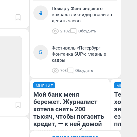
Пожар у Финляндского
4
вокзала ликвидировали за
девять часов
2 102
Обсудить
Фестиваль «Петербург
5
Фонтанка SUP»: главные
кадры
703
Обсудить
МНЕНИЕ
МНЕНИЕ
Мой банк меня
Тепло 
бережет. Журналист
холодн
хотела снять 200
зимой.
тысяч, чтобы погасить
ездит н
кредит, — к ней домой
плюсы 
приехала служба