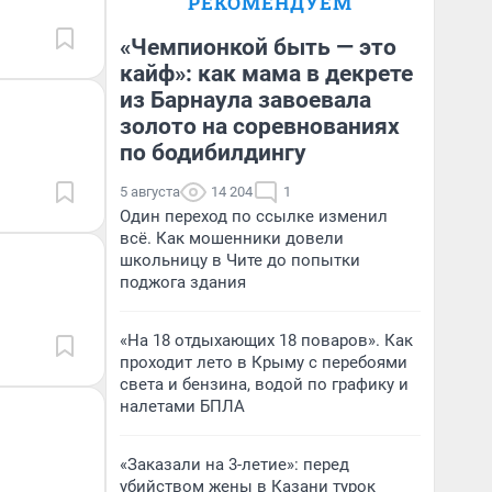
РЕКОМЕНДУЕМ
безопасности
«Чемпионкой быть — это
Ксения Владимирская
кайф»: как мама в декрете
Д
Автор мнения
из Барнаула завоевала
золото на соревнованиях
по бодибилдингу
5 августа
14 204
1
Один переход по ссылке изменил
всё. Как мошенники довели
школьницу в Чите до попытки
поджога здания
«На 18 отдыхающих 18 поваров». Как
проходит лето в Крыму с перебоями
света и бензина, водой по графику и
налетами БПЛА
«Заказали на 3-летие»: перед
убийством жены в Казани турок