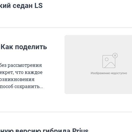
кий седан LS
 Как поделить
без рассмотрения
екрет, что каждое
 возникновения
особ сохранить...
ную версию гибрида Prius