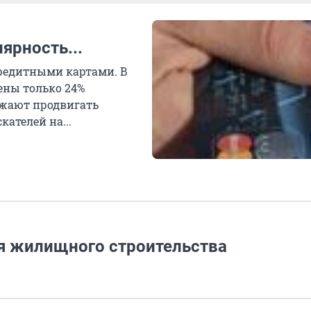
ярность...
кредитными картами. В
ены только 24%
олжают продвигать
ателей на...
я жилищного строительства