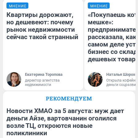
МНЕНИЕ
МНЕНИЕ
Квартиры дорожают,
«Покупаешь кот
но дешевеют: почему
мешке»:
рынок недвижимости
предпринимате
сейчас такой странный
рассказала, как
самом деле уст
бизнес со скла
дешевых товар
Екатерина Торопова
Наталья Шорохо
директор агентства
Открыла кофейну
недвижимости
деньги соцразви
РЕКОМЕНДУЕМ
Новости ХМАО за 5 августа: муж дает
деньги Айзе, вартовчанин оголился
возле ТЦ, откроются новые
поликлиники