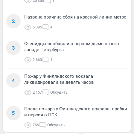
25 350
1
Названа причина сбоя на красной линии метро
2
5 395
4
Очевидцы сообщили о черном дыме на юго-
3
западе Петербурга
2 660
1
Пожар у Финляндского вокзала
4
ликвидировали за девять часов
2 167
Обсудить
После пожара у Финляндского вокзала: пробки
5
и версия о ПСК
766
Обсудить