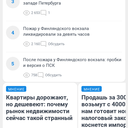
3
западе Петербурга
2 653
1
Пожар у Финляндского вокзала
4
ликвидировали за девять часов
2 160
Обсудить
После пожара у Финляндского вокзала: пробки
5
и версия о ПСК
758
Обсудить
МНЕНИЕ
МНЕНИЕ
Квартиры дорожают,
Продашь за 3000
но дешевеют: почему
возьмут с 4000.
рынок недвижимости
нам готовит но
сейчас такой странный
налоговый зако
коснется импор