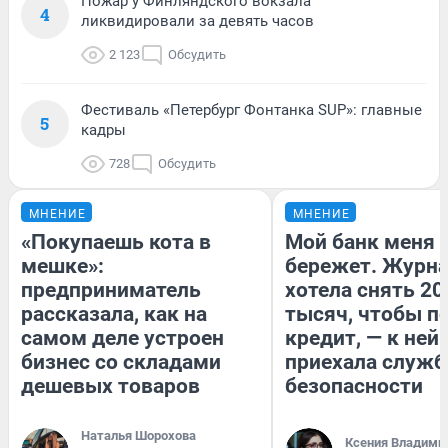
Пожар у Финляндского вокзала
4
ликвидировали за девять часов
2 123
Обсудить
Фестиваль «Петербург Фонтанка SUP»: главные
5
кадры
728
Обсудить
МНЕНИЕ
МНЕНИЕ
«Покупаешь кота в
Мой банк меня
мешке»:
бережет. Журн
предприниматель
хотела снять 20
рассказала, как на
тысяч, чтобы п
самом деле устроен
кредит, — к ней
бизнес со складами
приехала служб
дешевых товаров
безопасности
Наталья Шорохова
Ксения Владими