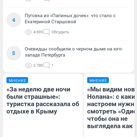
Пуговка из «Папиных дочек»: что стало с
4
Екатериной Старшовой
4 695
Обсудить
Очевидцы сообщили о черном дыме на юго-
5
западе Петербурга
2 780
1
МНЕНИЕ
МНЕНИЕ
«За неделю две ночи
«Мы видим нов
были страшные»:
Нолана»: с каки
туристка рассказала об
настроем нужн
отдыхе в Крыму
смотреть «Одис
чтобы она не
выглядела как 