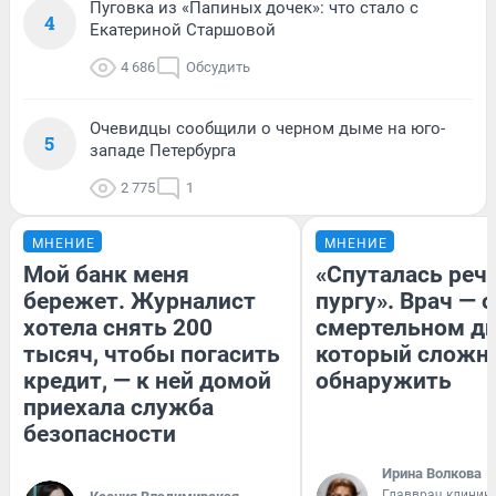
Пуговка из «Папиных дочек»: что стало с
4
Екатериной Старшовой
4 686
Обсудить
Очевидцы сообщили о черном дыме на юго-
5
западе Петербурга
2 775
1
МНЕНИЕ
МНЕНИЕ
Мой банк меня
«Спуталась речь
бережет. Журналист
пургу». Врач — о
хотела снять 200
смертельном ди
тысяч, чтобы погасить
который сложн
кредит, — к ней домой
обнаружить
приехала служба
безопасности
Ирина Волкова
Главврач клиник