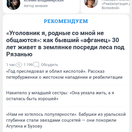
Ксения Владимирская
«Реабилитация д
Автор мнения
Волковой»
РЕКОМЕНДУЕМ
«Уголовник я, родные со мной не
общаются»: как бывший «афганец» 30
лет живет в землянке посреди леса под
Рязанью
1 час
1 199
Обсудить
«Год преследовал и облил кислотой». Рассказ
петербурженки о жестоком нападении и реабилитации
Накипело у младшей сестры: «Она уехала жить, а я
осталась быть хорошей»
«Нам не хотелось популярности». Бабушки из уральской
глубинки стали звездами соцсетей — они покорили
Агутина и Бузову