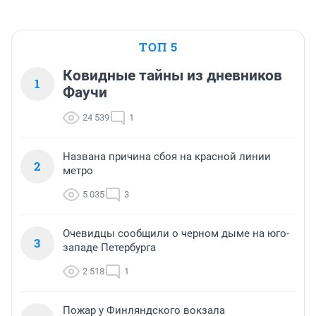
ТОП 5
Ковидные тайны из дневников
1
Фаучи
24 539
1
Названа причина сбоя на красной линии
2
метро
5 035
3
Очевидцы сообщили о черном дыме на юго-
3
западе Петербурга
2 518
1
Пожар у Финляндского вокзала