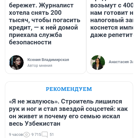
бережет. Журналист
возьмут с 4000
хотела снять 200
нам готовит н
тысяч, чтобы погасить
налоговый зако
кредит, — к ней домой
коснется импор
приехала служба
даже репетито
безопасности
Ксения Владимирская
Анастасия Зав
Автор мнения
РЕКОМЕНДУЕМ
«Я не жалуюсь». Строитель лишился
рук и ног и стал звездой соцсетей: как
он живет и почему его семью искал
весь Узбекистан
9 часов
9 715
51