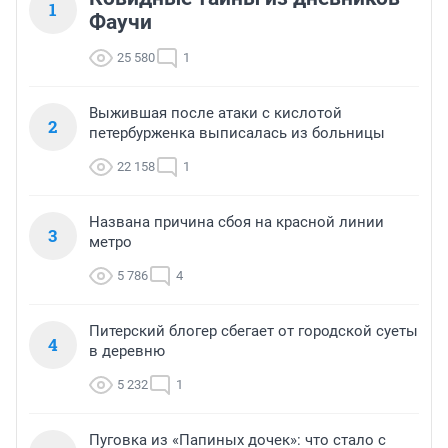
1
Фаучи
25 580
1
Выжившая после атаки с кислотой
2
петербурженка выписалась из больницы
22 158
1
Названа причина сбоя на красной линии
3
метро
5 786
4
Питерский блогер сбегает от городской суеты
4
в деревню
5 232
1
Пуговка из «Папиных дочек»: что стало с