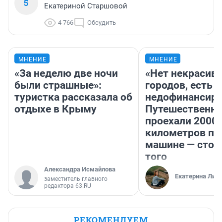
5
Екатериной Старшовой
4 766
Обсудить
МНЕНИЕ
МНЕНИЕ
«За неделю две ночи
«Нет некрасив
были страшные»:
городов, есть
туристка рассказала об
недофинансиро
отдыхе в Крыму
Путешественн
проехали 2000
километров по 
машине — стои
того
Александра Исмайлова
Екатерина Лит
заместитель главного
редактора 63.RU
РЕКОМЕНДУЕМ