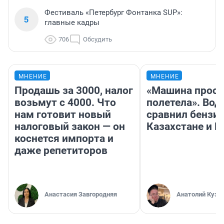
Фестиваль «Петербург Фонтанка SUP»:
5
главные кадры
706
Обсудить
МНЕНИЕ
МНЕНИЕ
Продашь за 3000, налог
«Машина прост
возьмут с 4000. Что
полетела». Вод
нам готовит новый
сравнил бензин
налоговый закон — он
Казахстане и Р
коснется импорта и
даже репетиторов
Анастасия Завгородняя
Анатолий Кузн