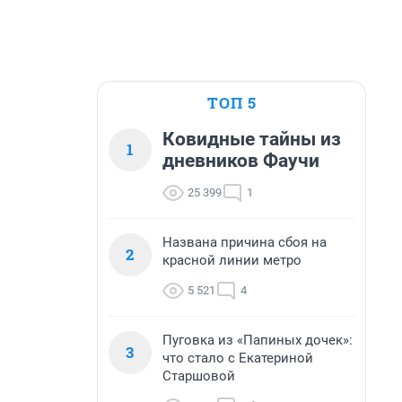
ТОП 5
Ковидные тайны из
1
дневников Фаучи
25 399
1
Названа причина сбоя на
2
красной линии метро
5 521
4
Пуговка из «Папиных дочек»:
3
что стало с Екатериной
Старшовой