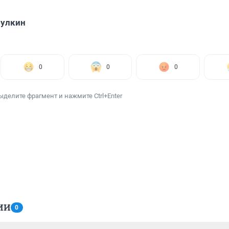
Булкин
0
0
0
ыделите фрагмент и нажмите Ctrl+Enter
ИИ
0