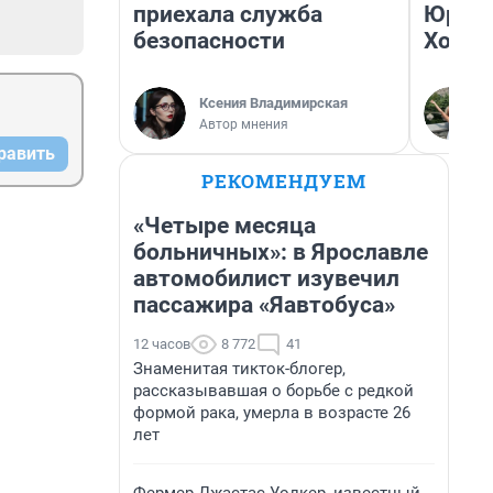
приехала служба
Юрско
безопасности
Хогва
Ксения Владимирская
Автор мнения
равить
РЕКОМЕНДУЕМ
«Четыре месяца
больничных»: в Ярославле
автомобилист изувечил
пассажира «Яавтобуса»
12 часов
8 772
41
Знаменитая тикток-блогер,
рассказывавшая о борьбе с редкой
формой рака, умерла в возрасте 26
лет