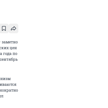
– заметно
ских цен
а года по
–сентябрь
анизм
ливаются
днократно
ил