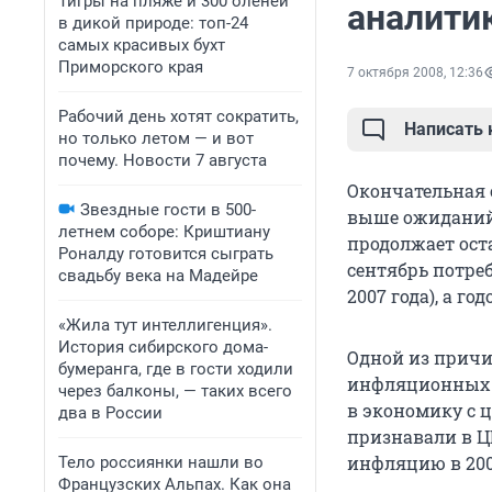
Тигры на пляже и 300 оленей
аналити
в дикой природе: топ-24
самых красивых бухт
Приморского края
7 октября 2008, 12:36
Рабочий день хотят сократить,
Написать
но только летом — и вот
почему. Новости 7 августа
Окончательная 
Звездные гости в 500-
выше ожиданий 
летнем соборе: Криштиану
продолжает оста
Роналду готовится сыграть
сентябрь потреб
свадьбу века на Мадейре
2007 года), а г
«Жила тут интеллигенция».
История сибирского дома-
Одной из причи
бумеранга, где в гости ходили
инфляционных о
через балконы, — таких всего
в экономику с 
два в России
признавали в Ц
инфляцию в 200
Тело россиянки нашли во
Французских Альпах. Как она