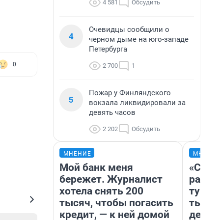
4 581
Обсудить
Очевидцы сообщили о
4
черном дыме на юго-западе
Петербурга
0
2 700
1
Пожар у Финляндского
5
вокзала ликвидировали за
девять часов
2 202
Обсудить
МНЕНИЕ
МНЕНИ
Мой банк меня
«Слив
бережет. Журналист
разоч
хотела снять 200
турис
тысяч, чтобы погасить
тысяч
кредит, — к ней домой
день 