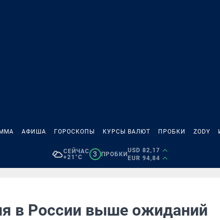
АММА
АФИША
ГОРОСКОПЫ
КУРСЫ ВАЛЮТ
ПРОБКИ
ZODY
USD 82,17
СЕЙЧАС
3
ПРОБКИ
+21°C
EUR 94,84
я в России выше ожиданий