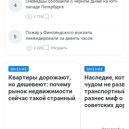
Очевидцы сообщили о черном дыме на юго-
4
западе Петербурга
2 719
1
Пожар у Финляндского вокзала
5
ликвидировали за девять часов
2 220
Обсудить
МНЕНИЕ
МНЕНИЕ
Квартиры дорожают,
Наследие, кото
но дешевеют: почему
чудом не разва
рынок недвижимости
транспортный 
сейчас такой странный
разнес миф о 
советских доро