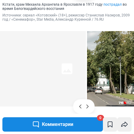
Кстати, храм Михаила Архангела в Ярославле в 1917 году
пострадал
во
время Белогвардейского восстания
Источники: 
сериал «Котовский» (18+), режиссер Станислав Назиров, 2009 
год / «Синемафор», Star Media, Александр Куренной / 76.RU
0
А это фрагмент ограды на Которосльной набережной
Комментарии
Источники: 
сериал «Котовский» (18+), режиссер Станислав Назиров, 2009 
год / «Синемафор», Star Media, Александр Куренной / 76.RU