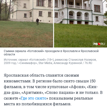
Съемки сериала «Котовский» проходили в Ярославле и Ярославской
области
Источник: 
сериал «Котовский» (18+), режиссер Станислав Назиров, 
2009 год / «Синемафор», Star Media, Александр Куренной / 76.RU
Ярославская область славится своими
киноместами. В регионе было снято свыше 150
фильмов, в том числе культовые «Афоня», «Кин-
дза-дза», «Аритмия», «Слово пацана» и не только. В
сюжете «
Где это снято
» показываем реальные
места из полюбившихся фильмов.