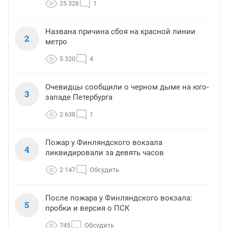
25 326
1
Названа причина сбоя на красной линии
2
метро
5 320
4
Очевидцы сообщили о черном дыме на юго-
3
западе Петербурга
2 638
1
Пожар у Финляндского вокзала
4
ликвидировали за девять часов
2 147
Обсудить
После пожара у Финляндского вокзала:
5
пробки и версия о ПСК
745
Обсудить