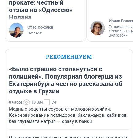
прокате: честный
отзыв на «Одиссею»
Нолана
Ирина Волкова
Главврач клини
Стас Соколов
«Реабилитация 
Эксперт
Волковой»
РЕКОМЕНДУЕМ
«Было страшно столкнуться с
полицией». Популярная блогерша из
Екатеринбурга честно рассказала об
отдыхе в Грузии
8 часов
10 084
74
Модные рецепты соусов от молодой хозяйки.
Консервирование помидоров, баклажанов, кабачков
без глутамата натрия — сразу в банки
Одна банка — три вкуса: рецепт овощного ассорти на