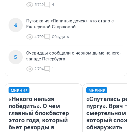
5 729
4
Пуговка из «Папиных дочек»: что стало с
4
Екатериной Старшовой
4 709
Обсудить
Очевидцы сообщили о черном дыме на юго-
5
западе Петербурга
2 794
1
МНЕНИЕ
МНЕНИЕ
«Никого нельзя
«Спуталась реч
победить». О чем
пургу». Врач — 
главный блокбастер
смертельном д
этого года, который
который слож
бьет рекорды в
обнаружить