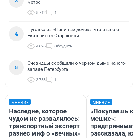
3
метро
5 712
4
Пуговка из «Папиных дочек»: что стало с
4
Екатериной Старшовой
4 696
Обсудить
Очевидцы сообщили о черном дыме на юго-
5
западе Петербурга
2 783
1
МНЕНИЕ
МНЕНИЕ
Наследие, которое
«Покупаешь ко
чудом не развалилось:
мешке»:
транспортный эксперт
предпринимат
разнес миф о «вечных»
рассказала, как