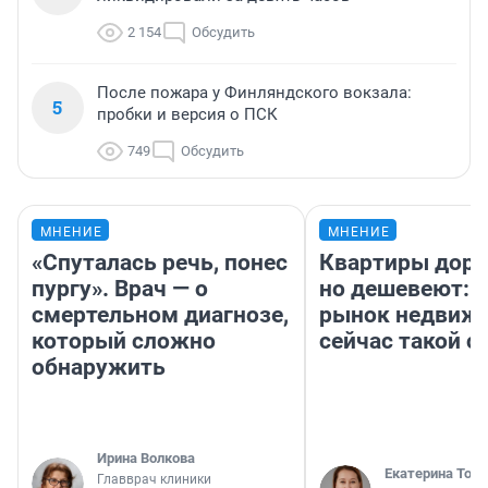
2 154
Обсудить
После пожара у Финляндского вокзала:
5
пробки и версия о ПСК
749
Обсудить
МНЕНИЕ
МНЕНИЕ
«Спуталась речь, понес
Квартиры дор
пургу». Врач — о
но дешевеют: 
смертельном диагнозе,
рынок недвиж
который сложно
сейчас такой 
обнаружить
Ирина Волкова
Екатерина Торо
Главврач клиники