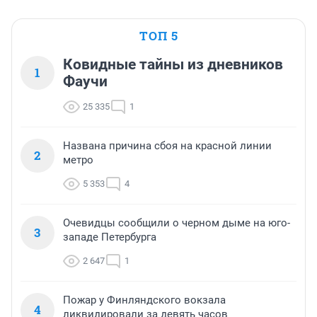
ТОП 5
Ковидные тайны из дневников
1
Фаучи
25 335
1
Названа причина сбоя на красной линии
2
метро
5 353
4
Очевидцы сообщили о черном дыме на юго-
3
западе Петербурга
2 647
1
Пожар у Финляндского вокзала
4
ликвидировали за девять часов