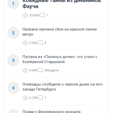
Ковидные тайны из дневников
1
Фаучи
25 455
1
Названа причина сбоя на красной линии
2
метро
5 652
4
Пуговка из «Папиных дочек»: что стало с
3
Екатериной Старшовой
4 649
Обсудить
Очевидцы сообщили о черном дыме на юго-
4
западе Петербурга
2 739
1
Пожар у Финляндского вокзала