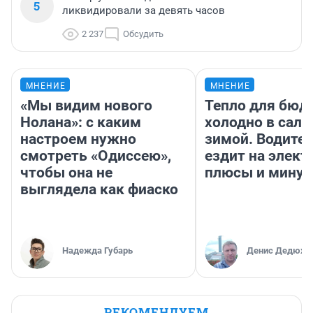
5
ликвидировали за девять часов
2 237
Обсудить
МНЕНИЕ
МНЕНИЕ
«Мы видим нового
Тепло для бюд
Нолана»: с каким
холодно в сало
настроем нужно
зимой. Водител
смотреть «Одиссею»,
ездит на элект
чтобы она не
плюсы и мину
выглядела как фиаско
Надежда Губарь
Денис Дедюхи
РЕКОМЕНДУЕМ