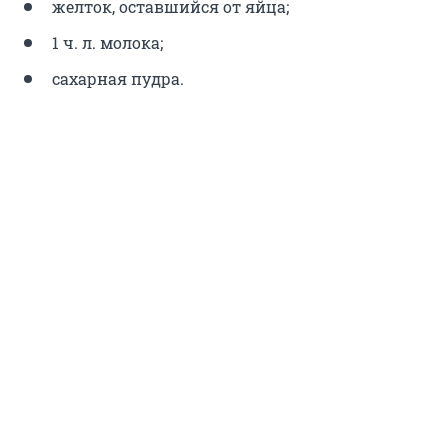
желток, оставшийся от яйца;
1 ч. л. молока;
сахарная пудра.