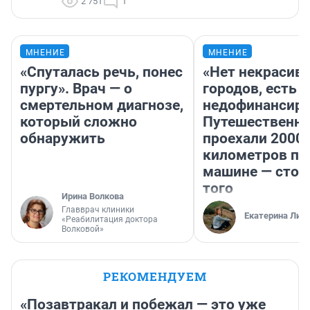
2 751
1
МНЕНИЕ
МНЕНИЕ
«Спуталась речь, понес
«Нет некрасив
пургу». Врач — о
городов, есть
смертельном диагнозе,
недофинансиро
который сложно
Путешественн
обнаружить
проехали 2000
километров по 
машине — стои
того
Ирина Волкова
Главврач клиники
Екатерина Лит
«Реабилитация доктора
Волковой»
РЕКОМЕНДУЕМ
«Позавтракал и побежал — это уже