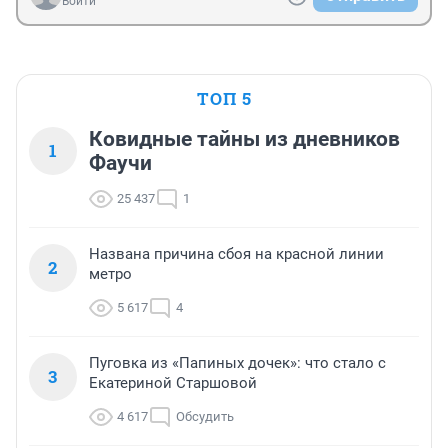
Войти
ТОП 5
Ковидные тайны из дневников
1
Фаучи
25 437
1
Названа причина сбоя на красной линии
2
метро
5 617
4
Пуговка из «Папиных дочек»: что стало с
3
Екатериной Старшовой
4 617
Обсудить