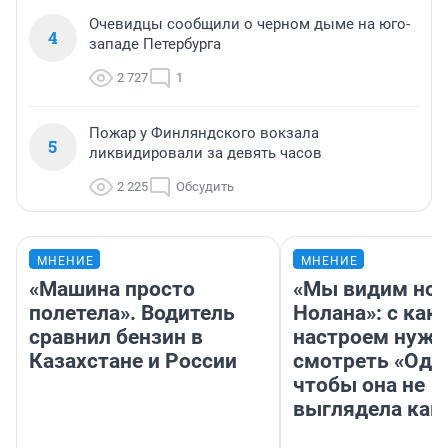
Очевидцы сообщили о черном дыме на юго-
4
западе Петербурга
2 727
1
Пожар у Финляндского вокзала
5
ликвидировали за девять часов
2 225
Обсудить
МНЕНИЕ
МНЕНИЕ
«Машина просто
«Мы видим нов
полетела». Водитель
Нолана»: с как
сравнил бензин в
настроем нужн
Казахстане и России
смотреть «Оди
чтобы она не
выглядела как