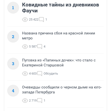
Ковидные тайны из дневников
1
Фаучи
25 422
1
Названа причина сбоя на красной линии
2
метро
5 587
4
Пуговка из «Папиных дочек»: что стало с
3
Екатериной Старшовой
4 603
Обсудить
Очевидцы сообщили о черном дыме на юго-
4
западе Петербурга
2 719
1