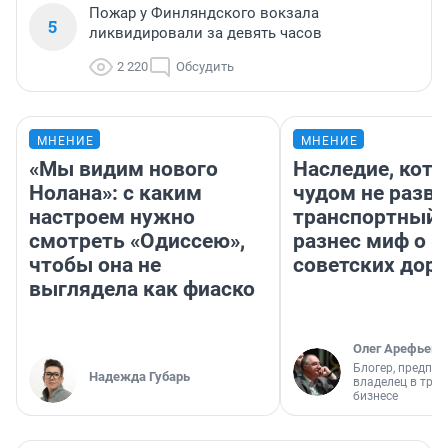
Пожар у Финляндского вокзала
5
ликвидировали за девять часов
2 220
Обсудить
МНЕНИЕ
МНЕНИЕ
«Мы видим нового
Наследие, кото
Нолана»: с каким
чудом не разва
настроем нужно
транспортный 
смотреть «Одиссею»,
разнес миф о 
чтобы она не
советских доро
выглядела как фиаско
Олег Арефьев
Блогер, предпри
Надежда Губарь
владелец в тра
бизнесе