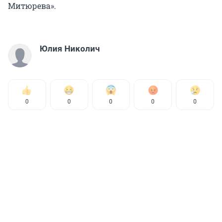
Митюрева».
Юлия Николич
0
0
0
0
0