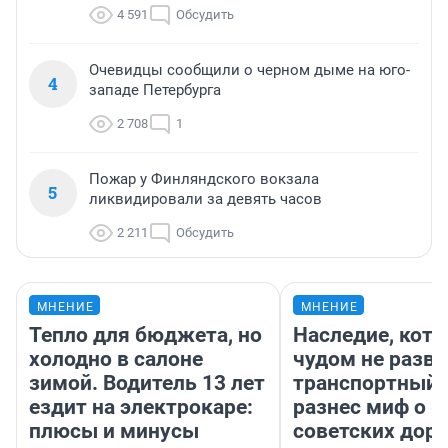
4 591
Обсудить
Очевидцы сообщили о черном дыме на юго-
4
западе Петербурга
2 708
1
Пожар у Финляндского вокзала
5
ликвидировали за девять часов
2 211
Обсудить
МНЕНИЕ
МНЕНИЕ
Тепло для бюджета, но
Наследие, кото
холодно в салоне
чудом не разва
зимой. Водитель 13 лет
транспортный 
ездит на электрокаре:
разнес миф о 
плюсы и минусы
советских доро