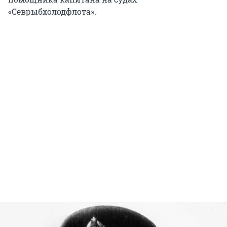
«Севрыбхолодфлота».