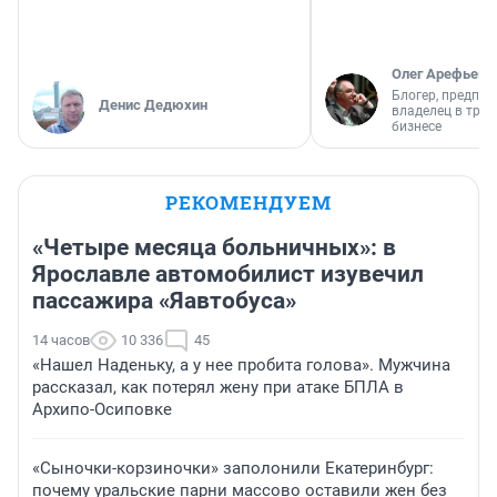
Олег Арефьев
Блогер, предпри
Денис Дедюхин
владелец в тра
бизнесе
РЕКОМЕНДУЕМ
«Четыре месяца больничных»: в
Ярославле автомобилист изувечил
пассажира «Яавтобуса»
14 часов
10 336
45
«Нашел Наденьку, а у нее пробита голова». Мужчина
рассказал, как потерял жену при атаке БПЛА в
Архипо-Осиповке
«Сыночки-корзиночки» заполонили Екатеринбург:
почему уральские парни массово оставили жен без