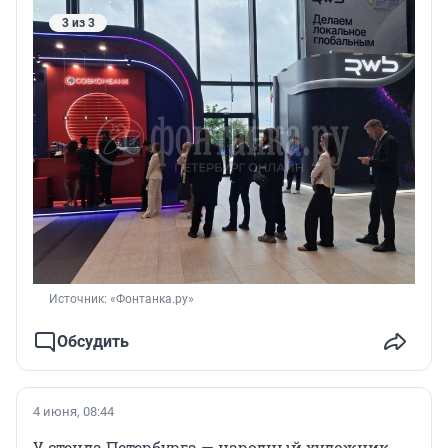
3 из 3
Источник: 
«Фонтанка.ру»
Обсудить
4 июня, 08:44
У стенда Петербурга — народный художник