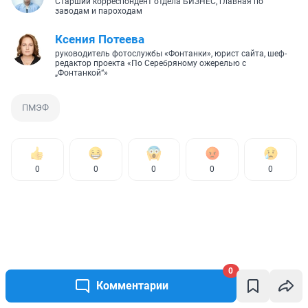
Старший корреспондент отдела БИЗНЕС, главная по
заводам и пароходам
Ксения Потеева
руководитель фотослужбы «Фонтанки», юрист сайта, шеф-
редактор проекта «По Серебряному ожерелью с
„Фонтанкой“»
ПМЭФ
0
0
0
0
0
0
Комментарии