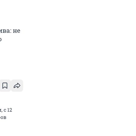
ва: не
о
 с 12
ров