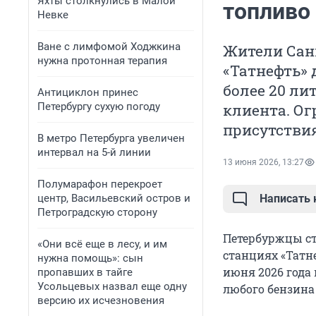
Яхты столкнулись в Малой
топливо
Невке
Ване с лимфомой Ходжкина
Жители Санк
нужна протонная терапия
«Татнефть» 
более 20 ли
Антициклон принес
Петербургу сухую погоду
клиента. Ог
присутствия
В метро Петербурга увеличен
интервал на 5-й линии
13 июня 2026, 13:27
Полумарафон перекроет
центр, Васильевский остров и
Написать
Петроградскую сторону
Петербуржцы с
«Они всё еще в лесу, и им
станциях «Татн
нужна помощь»: сын
июня 2026 года 
пропавших в тайге
Усольцевых назвал еще одну
любого бензина 
версию их исчезновения