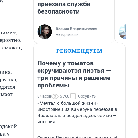
бу
приехала служба
безопасности
Ксения Владимирская
 лимит,
Автор мнения
ероятно.
 поможет,
РЕКОМЕНДУЕМ
Почему у томатов
скручиваются листья —
зина,
три причины и решение
 рынка,
проблемы
одится
имает
8 часов
5 760
Обсудить
«Мечтал о большой жизни»:
иностранец из Камеруна переехал в
Ярославль и создал здесь семью —
история
адской
ва у