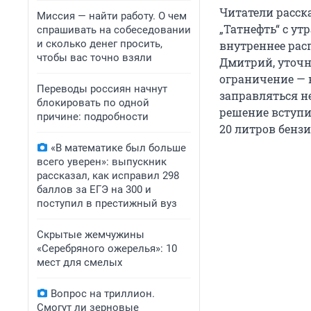
Читатели расска
Миссия — найти работу. О чем
„Татнефть“ с ут
спрашивать на собеседовании
и сколько денег просить,
внутреннее расп
чтобы вас точно взяли
Дмитрий, уточни
ограничение — н
Переводы россиян начнут
заправляться не
блокировать по одной
решение вступил
причине: подробности
20 литров бензи
«В математике был больше
всего уверен»: выпускник
рассказал, как исправил 298
баллов за ЕГЭ на 300 и
поступил в престижный вуз
Скрытые жемчужины
«Серебряного ожерелья»: 10
мест для смелых
Вопрос на триллион.
Смогут ли зерновые