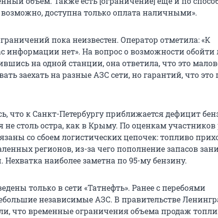
нный объем. Также есть [ограничение] ещё и по спосо
ь, возможно, доступна только оплата наличными».
ограничений пока неизвестен. Оператор отметила: «К
ас информации нет». На вопрос о возможности обойти
вшись на одной станции, она ответила, что это малов
ть заехать на разные АЗС сети, но гарантий, что это
сь, что к Санкт-Петербургу приближается дефицит бен
 не столь остра, как в Крыму. По оценкам участников
язаны со сбоем логистических цепочек: топливо прих
аленных регионов, из-за чего пополнение запасов зан
 Нехватка наиболее заметна по 95-му бензину.
дены только в сети «Татнефть». Ранее с перебоями
ебольшие независимые АЗС. В правительстве Ленингр
ли, что временные ограничения объема продаж топли