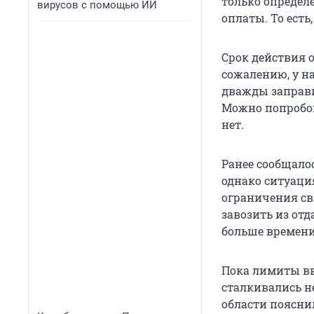
только определе
вирусов с помощью ИИ
оплаты. То ест
Срок действия 
сожалению, у н
дважды заправи
Можно попробова
нет.
Ранее сообщало
однако ситуация
ограничения св
завозить из отд
больше времени.
Пока лимиты вве
сталкивались н
области поясни