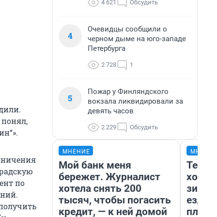
4 621
Обсудить
Очевидцы сообщили о
4
черном дыме на юго-западе
Петербурга
2 728
1
Пожар у Финляндского
5
вокзала ликвидировали за
дили.
девять часов
 понял,
2 229
Обсудить
ин“».
МНЕНИЕ
МНЕНИ
раничения
Мой банк меня
Тепло
градскую
бережет. Журналист
холод
ент по
хотела снять 200
зимой
ений.
тысяч, чтобы погасить
ездит
 получить
кредит, — к ней домой
плюсы