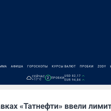
АММА
АФИША
ГОРОСКОПЫ
КУРСЫ ВАЛЮТ
ПРОБКИ
ZODY
USD 82,17
СЕЙЧАС
2
ПРОБКИ
+17°C
EUR 94,84
вках «Татнефти» ввели лимит