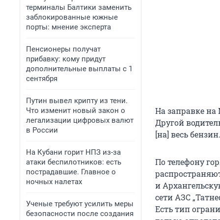
терминалы Балтики заменить
заблокированные южные
порты: мнение эксперта
Пенсионеры получат
прибавку: кому придут
дополнительные выплаты с 1
сентября
Путин вывел крипту из тени.
На заправке на
Что изменит новый закон о
легализации цифровых валют
Другой водитель
в России
[на] весь бензи
На Кубани горит НПЗ из-за
По телефону го
атаки беспилотников: есть
пострадавшие. Главное о
распространяют
ночных налетах
и Архангельскую
сети АЗС „Татне
Ученые требуют усилить меры
Есть тип огран
безопасности после создания