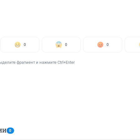
0
0
0
ыделите фрагмент и нажмите Ctrl+Enter
ИИ
0