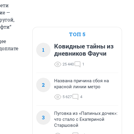
сети
ие —
ругой,
ефти“
ТОП 5
щее
Ковидные тайны из
едоплате
1
дневников Фаучи
25 440
1
Названа причина сбоя на
2
красной линии метро
5 627
4
Пуговка из «Папиных дочек»:
3
что стало с Екатериной
Старшовой