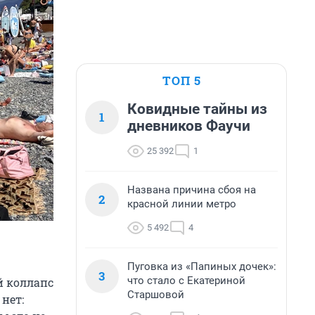
ТОП 5
Ковидные тайны из
1
дневников Фаучи
25 392
1
Названа причина сбоя на
2
красной линии метро
5 492
4
Пуговка из «Папиных дочек»:
3
что стало с Екатериной
й коллапс
Старшовой
нет: