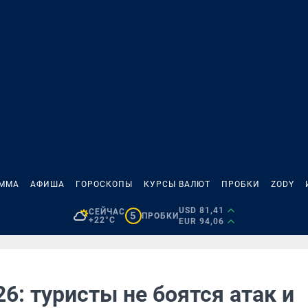
АММА
АФИША
ГОРОСКОПЫ
КУРСЫ ВАЛЮТ
ПРОБКИ
ZODY
USD 81,41
СЕЙЧАС
5
ПРОБКИ
+22°C
EUR 94,06
6: туристы не боятся атак и