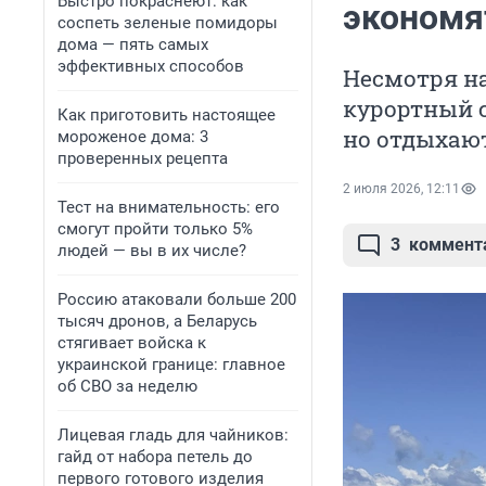
Быстро покраснеют: как
экономя
соспеть зеленые помидоры
дома — пять самых
эффективных способов
Несмотря на
курортный с
Как приготовить настоящее
но отдыхают
мороженое дома: 3
проверенных рецепта
2 июля 2026, 12:11
Тест на внимательность: его
смогут пройти только 5%
3
коммент
людей — вы в их числе?
Россию атаковали больше 200
тысяч дронов, а Беларусь
стягивает войска к
украинской границе: главное
об СВО за неделю
Лицевая гладь для чайников:
гайд от набора петель до
первого готового изделия