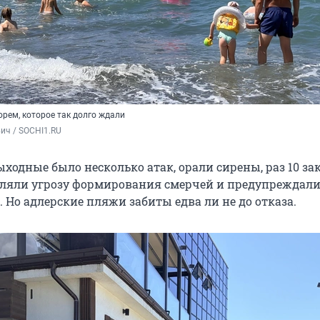
рем, которое так долго ждали
ич / SOCHI1.RU
ходные было несколько атак, орали сирены, раз 10 з
вляли угрозу формирования смерчей и предупреждали
 Но адлерские пляжи забиты едва ли не до отказа.