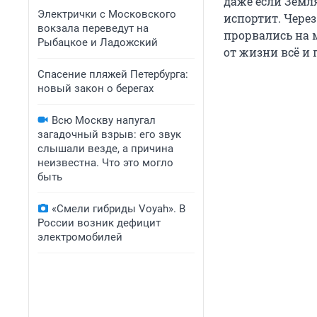
даже если Земля
Электрички с Московского
испортит. Через
вокзала переведут на
прорвались на 
Рыбацкое и Ладожский
от жизни всё и 
Спасение пляжей Петербурга:
новый закон о берегах
Всю Москву напугал
загадочный взрыв: его звук
слышали везде, а причина
неизвестна. Что это могло
быть
«Смели гибриды Voyah». В
России возник дефицит
электромобилей