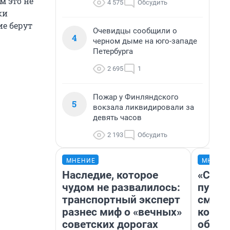
м это не
4 575
Обсудить
ки
ие берут
Очевидцы сообщили о
4
черном дыме на юго-западе
Петербурга
2 695
1
Пожар у Финляндского
5
вокзала ликвидировали за
девять часов
2 193
Обсудить
МНЕНИЕ
МНЕНИ
Наследие, которое
«Спут
чудом не развалилось:
пургу»
транспортный эксперт
смерт
разнес миф о «вечных»
котор
советских дорогах
обнар