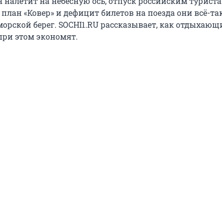
 налетит на небесную ось, отпуск российским туриста
 план «Ковер» и дефицит билетов на поезда они всё-та
морской берег. SOCHI1.RU рассказывает, как отдыхающ
при этом экономят.