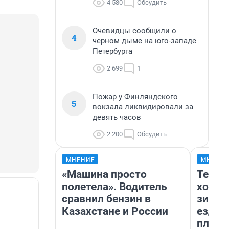
4 580
Обсудить
Очевидцы сообщили о
4
черном дыме на юго-западе
Петербурга
2 699
1
Пожар у Финляндского
5
вокзала ликвидировали за
девять часов
2 200
Обсудить
МНЕНИЕ
МНЕНИ
«Машина просто
Тепло
полетела». Водитель
холод
сравнил бензин в
зимой
Казахстане и России
ездит
плюсы