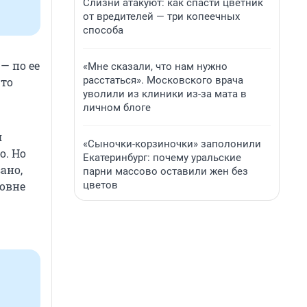
Слизни атакуют: как спасти цветник
от вредителей — три копеечных
способа
— по ее
«Мне сказали, что нам нужно
расстаться». Московского врача
что
уволили из клиники из-за мата в
личном блоге
я
«Сыночки-корзиночки» заполонили
о. Но
Екатеринбург: почему уральские
ано,
парни массово оставили жен без
цветов
ровне