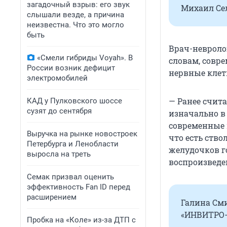
загадочный взрыв: его звук
Михаил Сел
слышали везде, а причина
неизвестна. Что это могло
быть
Врач-невроло
«Смели гибриды Voyah». В
словам, совр
России возник дефицит
нервные клетк
электромобилей
— Ранее счита
КАД у Пулковского шоссе
сузят до сентября
изначально в 
современные 
Выручка на рынке новостроек
что есть ств
Петербурга и Ленобласти
желудочков г
выросла на треть
воспроизведе
Семак призвал оценить
эффективность Fan ID перед
расширением
Галина Сми
«ИНВИТРО-
Пробка на «Коле» из-за ДТП с