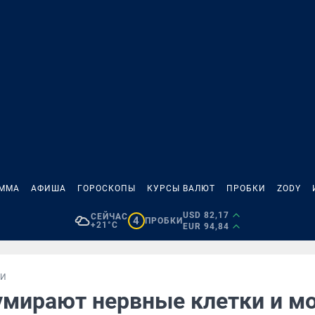
АММА
АФИША
ГОРОСКОПЫ
КУРСЫ ВАЛЮТ
ПРОБКИ
ZODY
USD 82,17
СЕЙЧАС
4
ПРОБКИ
+21°C
EUR 94,84
КИ
 умирают нервные клетки и м