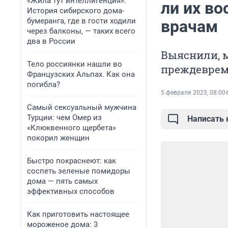
«Жила тут интеллигенция».
ли их во
История сибирского дома-
бумеранга, где в гости ходили
врачам
через балконы, — таких всего
два в России
Выяснили, 
Тело россиянки нашли во
преждеврем
Французских Альпах. Как она
погибла?
5 февраля 2023, 08:00
Самый сексуальный мужчина
Турции: чем Омер из
Написать
«Клюквенного щербета»
покорил женщин
Быстро покраснеют: как
соспеть зеленые помидоры
дома — пять самых
эффективных способов
Как приготовить настоящее
мороженое дома: 3