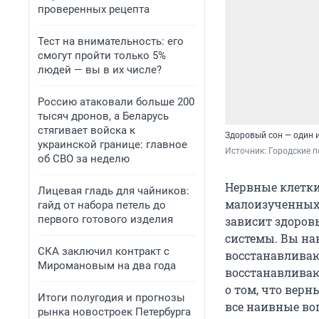
проверенных рецепта
Тест на внимательность: его
смогут пройти только 5%
людей — вы в их числе?
Россию атаковали больше 200
тысяч дронов, а Беларусь
стягивает войска к
Здоровый сон — один 
украинской границе: главное
Источник: 
Городские 
об СВО за неделю
Нервные клетки
Лицевая гладь для чайников:
малоизученных 
гайд от набора петель до
первого готового изделия
зависит здоровь
системы. Вы на
СКА заключил контракт с
восстанавливают
Миромановым на два года
восстанавливают
о том, что верн
Итоги полугодия и прогнозы
все наивные во
рынка новостроек Петербурга