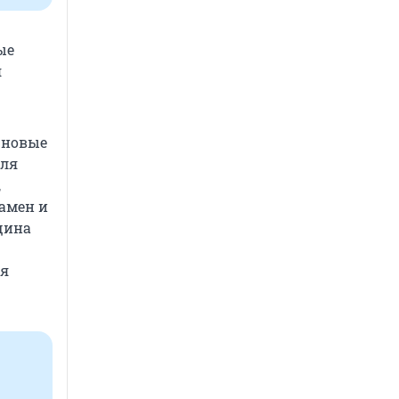
ые
я
я новые
для
,
замен и
щина
ия