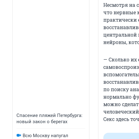
Несмотря на 
что нервные 
практически 
восстанавлив
центральной 
нейроны, кото
— Сколько их 
самовоспроиз
вспомогатель
восстанавлив
по поиску ана
нормально фу
можно сделать
человеческий 
Спасение пляжей Петербурга:
Секс здесь то
новый закон о берегах
Всю Москву напугал