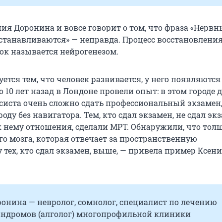
ния Доронина и вовсе говорит о том, что фраза «Нервн
сстанавливаются» — неправда. Процесс восстановлени
ок называется нейрогенезом.
ется тем, что человек развивается, у него появляютс
 10 лет назад в Лондоне провели опыт: в этом городе 
систа очень сложно сдать профессиональный экзамен
роду без навигатора. Тем, кто сдал экзамен, не сдал эк
 к нему отношения, сделали МРТ. Обнаружили, что тол
о мозга, которая отвечает за пространственную
 тех, кто сдал экзамен, выше, — привела пример Ксен
онина — невролог, сомнолог, специалист по лечению
индромов (алголог) многопрофильной клиники