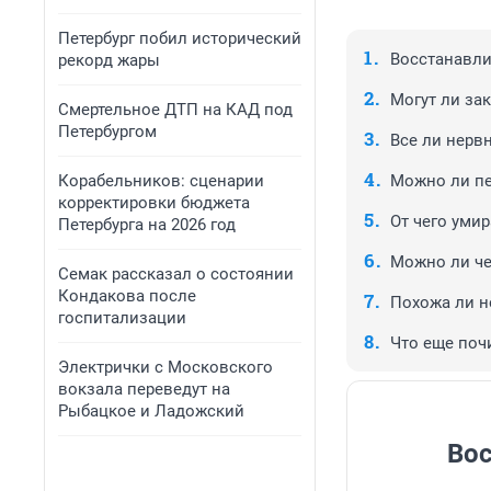
Петербург побил исторический
Восстанавли
рекорд жары
Могут ли за
Смертельное ДТП на КАД под
Петербургом
Все ли нерв
Корабельников: сценарии
Можно ли пе
корректировки бюджета
От чего уми
Петербурга на 2026 год
Можно ли че
Семак рассказал о состоянии
Кондакова после
Похожа ли н
госпитализации
Что еще поч
Электрички с Московского
вокзала переведут на
Рыбацкое и Ладожский
Вос