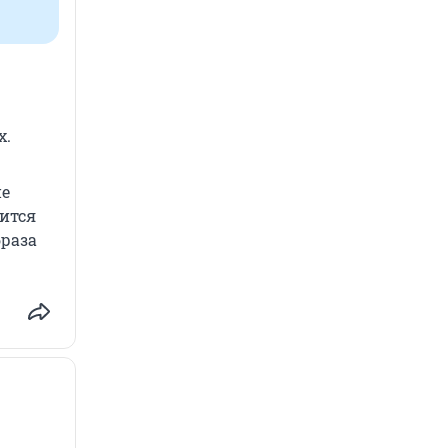
х.
не
лится
браза