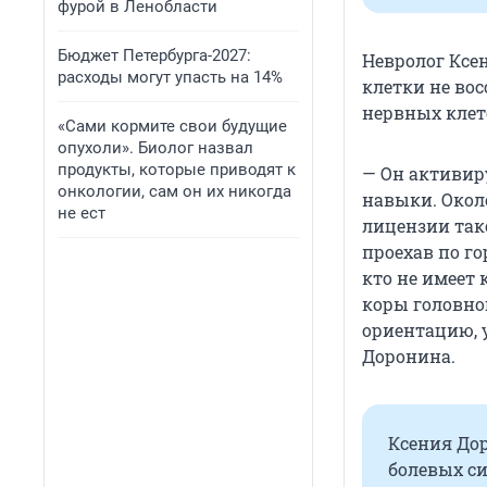
фурой в Ленобласти
Бюджет Петербурга-2027:
Невролог
Ксе
расходы могут упасть на 14%
клетки не во
нервных клет
«Сами кормите свои будущие
опухоли». Биолог назвал
продукты, которые приводят к
— Он активиру
онкологии, сам он их никогда
навыки. Около
не ест
лицензии так
проехав по го
кто не имеет
коры головног
ориентацию, у
Доронина.
Ксения Дор
болевых с