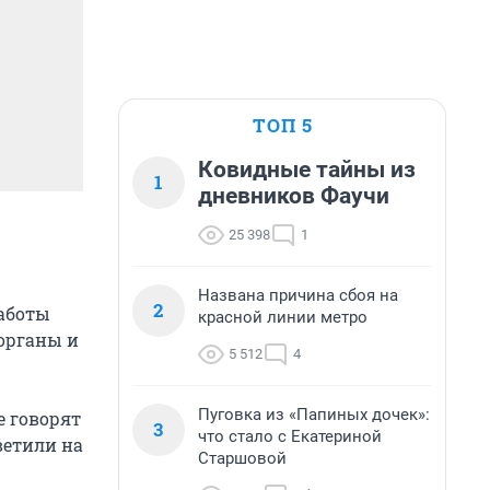
ТОП 5
Ковидные тайны из
1
дневников Фаучи
25 398
1
Названа причина сбоя на
2
работы
красной линии метро
 органы и
5 512
4
Пуговка из «Папиных дочек»:
е говорят
3
что стало с Екатериной
ветили на
Старшовой