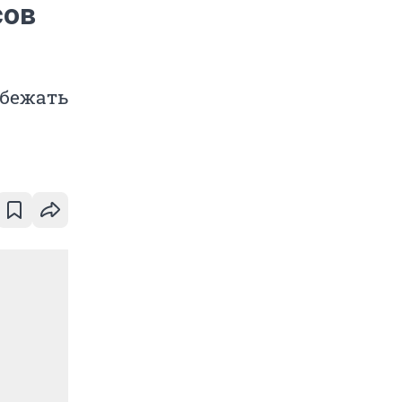
сов
збежать