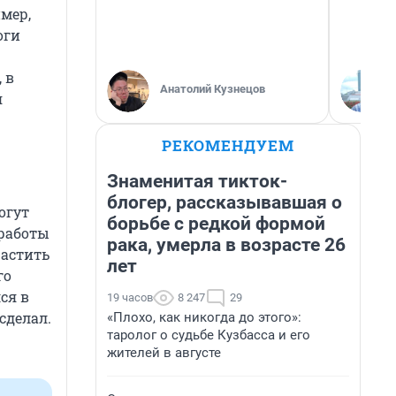
мер,
оги
 в
Анатолий Кузнецов
я
РЕКОМЕНДУЕМ
Знаменитая тикток-
блогер, рассказывавшая о
огут
борьбе с редкой формой
 работы
рака, умерла в возрасте 26
растить
лет
го
ся в
19 часов
8 247
29
сделал.
«Плохо, как никогда до этого»:
таролог о судьбе Кузбасса и его
жителей в августе