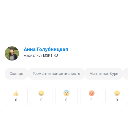
Анна Голубницкая
журналист MSK1.RU
Солнце
Геомагнитная активность
Магнитная буря
Ав
0
0
0
0
0