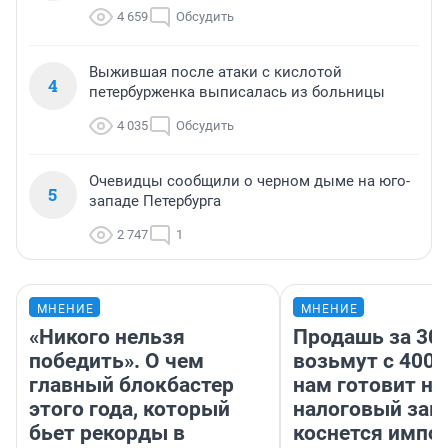
4 659
Обсудить
Выжившая после атаки с кислотой
4
петербурженка выписалась из больницы
4 035
Обсудить
Очевидцы сообщили о черном дыме на юго-
5
западе Петербурга
2 747
1
МНЕНИЕ
МНЕНИЕ
«Никого нельзя
Продашь за 300
победить». О чем
возьмут с 4000
главный блокбастер
нам готовит н
этого года, который
налоговый зако
бьет рекорды в
коснется импор