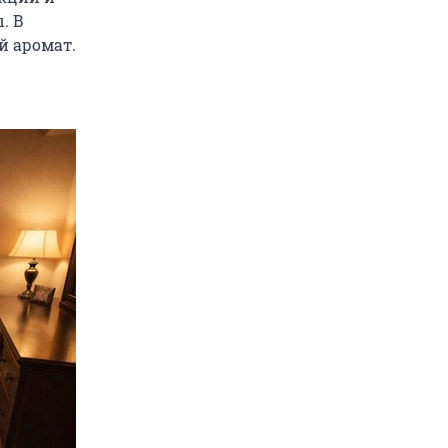
. В
й аромат.