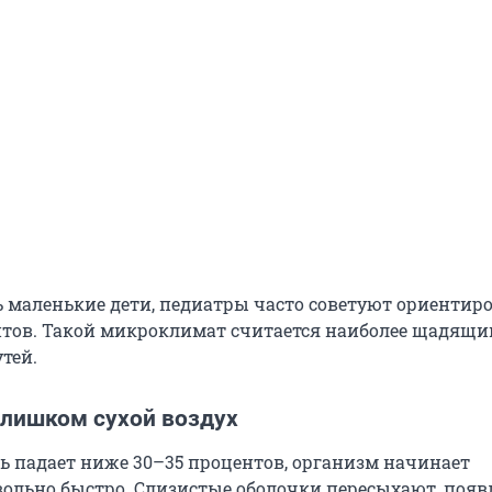
ть маленькие дети, педиатры часто советуют ориентир
нтов. Такой микроклимат считается наиболее щадящи
тей.
слишком сухой воздух
ль падает ниже 30–35 процентов, организм начинает
вольно быстро. Слизистые оболочки пересыхают, появ