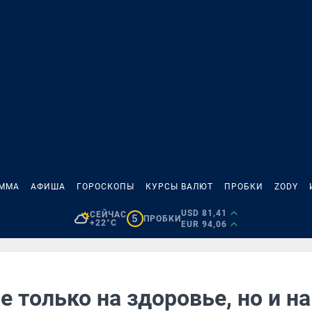
АММА
АФИША
ГОРОСКОПЫ
КУРСЫ ВАЛЮТ
ПРОБКИ
ZODY
USD 81,41
СЕЙЧАС
5
ПРОБКИ
+22°C
EUR 94,06
е только на здоровье, но и на