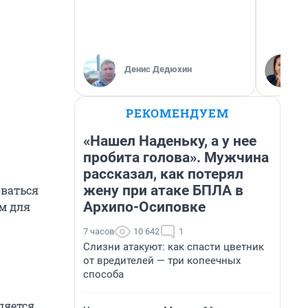
Денис Дедюхин
РЕКОМЕНДУЕМ
«Нашел Наденьку, а у нее
пробита голова». Мужчина
рассказал, как потерял
жену при атаке БПЛА в
оваться
Архипо-Осиповке
м для
7 часов
10 642
1
Слизни атакуют: как спасти цветник
от вредителей — три копеечных
способа
ляется