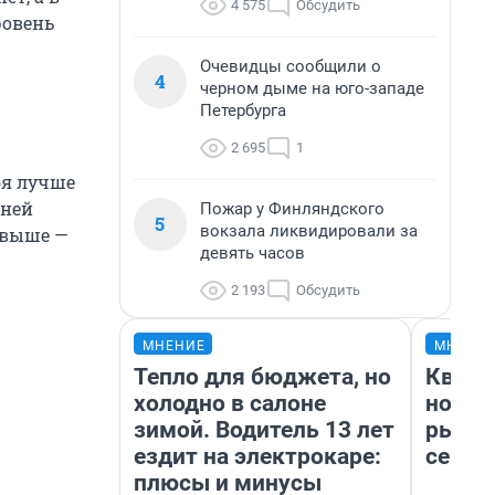
4 575
Обсудить
ровень
Очевидцы сообщили о
4
черном дыме на юго-западе
Петербурга
2 695
1
бя лучше
жней
Пожар у Финляндского
5
вокзала ликвидировали за
 выше —
девять часов
2 193
Обсудить
МНЕНИЕ
МНЕНИ
Тепло для бюджета, но
Кварт
холодно в салоне
но де
зимой. Водитель 13 лет
рынок
ездит на электрокаре:
сейча
плюсы и минусы