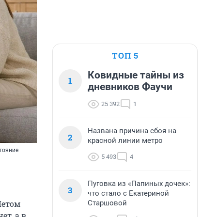
ТОП 5
Ковидные тайны из
1
дневников Фаучи
25 392
1
Названа причина сбоя на
2
красной линии метро
стояние
5 493
4
Пуговка из «Папиных дочек»:
3
что стало с Екатериной
Старшовой
Летом
ет, а в