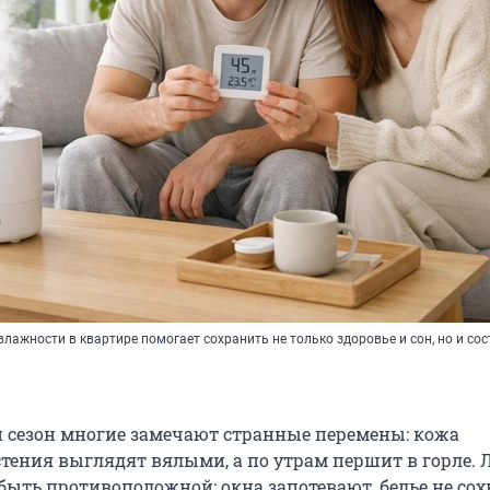
ажности в квартире помогает сохранить не только здоровье и сон, но и со
 сезон многие замечают странные перемены: кожа
стения выглядят вялыми, а по утрам першит в горле. 
ыть противоположной: окна запотевают, белье не сохн