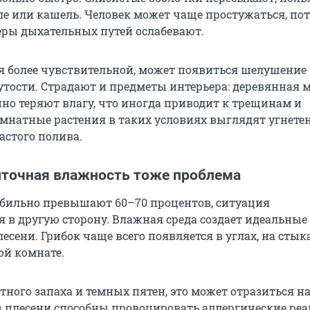
ле или кашель. Человек может чаще простужаться, по
ры дыхательных путей ослабевают.
я более чувствительной, может появиться шелушение
тости. Страдают и предметы интерьера: деревянная м
нно теряют влагу, что иногда приводит к трещинам и
мнатные растения в таких условиях выглядят угнет
астого полива.
точная влажность тоже проблема
бильно превышают 60–70 процентов, ситуация
я в другую сторону. Влажная среда создает идеальные
есени. Грибок чаще всего появляется в углах, на стыка
ой комнате.
ного запаха и темных пятен, это может отразиться н
ы плесени способны провоцировать аллергические ре