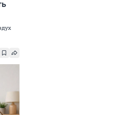
ть
здух