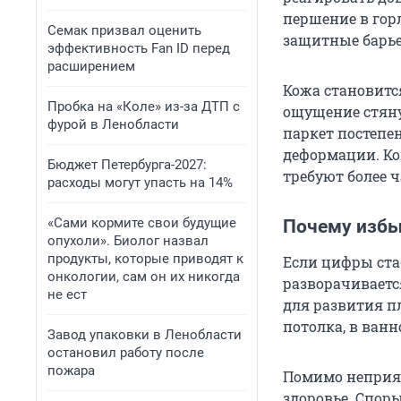
першение в гор
Семак призвал оценить
защитные барье
эффективность Fan ID перед
расширением
Кожа становитс
Пробка на «Коле» из-за ДТП с
ощущение стяну
фурой в Ленобласти
паркет постепе
деформации. Ко
Бюджет Петербурга-2027:
требуют более ч
расходы могут упасть на 14%
«Сами кормите свои будущие
Почему избы
опухоли». Биолог назвал
продукты, которые приводят к
Если цифры ста
онкологии, сам он их никогда
разворачиваетс
не ест
для развития пл
потолка, в ванн
Завод упаковки в Ленобласти
остановил работу после
пожара
Помимо неприят
здоровье. Спор