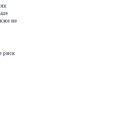
иях
ьше
кже не
и
е риск