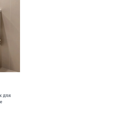
к для
е