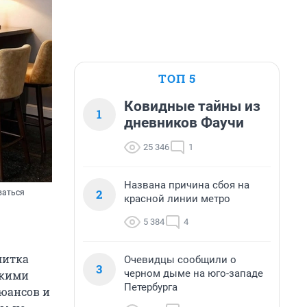
ТОП 5
Ковидные тайны из
1
дневников Фаучи
25 346
1
Названа причина сбоя на
2
ваться
красной линии метро
5 384
4
литка
Очевидцы сообщили о
3
черном дыме на юго-западе
скими
Петербурга
нюансов и