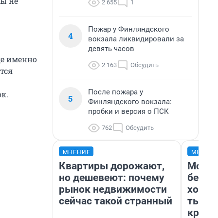
бы не
2 655
1
Пожар у Финляндского
4
вокзала ликвидировали за
девять часов
де именно
2 163
Обсудить
тся
После пожара у
к.
5
Финляндского вокзала:
пробки и версия о ПСК
762
Обсудить
МНЕНИЕ
МНЕНИ
Квартиры дорожают,
Мой б
но дешевеют: почему
береж
рынок недвижимости
хотел
сейчас такой странный
тысяч
креди