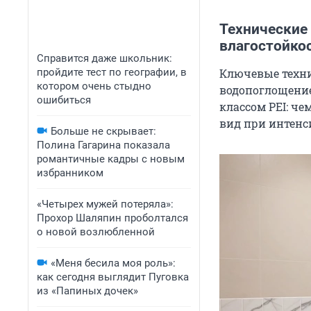
Технические 
влагостойко
Справится даже школьник:
пройдите тест по географии, в
Ключевые техни
котором очень стыдно
водопоглощение
ошибиться
классом PEI: ч
вид при интенс
Больше не скрывает:
Полина Гагарина показала
романтичные кадры с новым
избранником
«Четырех мужей потеряла»:
Прохор Шаляпин проболтался
о новой возлюбленной
«Меня бесила моя роль»:
как сегодня выглядит Пуговка
из «Папиных дочек»