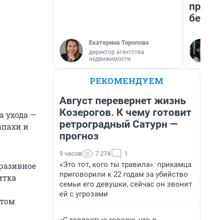
приех
безоп
Екатерина Торопова
директор агентства
недвижимости
РЕКОМЕНДУЕМ
Август перевернет жизнь
Козерогов. К чему готовит
а ухода —
ретроградный Сатурн —
апахи и
прогноз
9 часов
7 274
1
«Это тот, кого ты травила»: прикамца
разивное
приговорили к 22 годам за убийство
итка
семьи его девушки, сейчас он звонит
ей с угрозами
этом