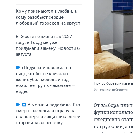
Кому признаются в любви, а
кому разобьют сердце:
любовный гороскоп на август
ЕГЭ хотят отменить к 2027
году: в Госдуме уже
придумали замену. Новости 6
августа
«Подушкой надавил на
лицо, чтобы не кричала»:
жених убил модель и год
При выборе плитки в п
возил ее труп в чемодане —
Источник: 
нейросеть
видео
От выбора плитк
У могилы педофила. Его
смерть разделила страну на
функциональнос
два лагеря, а защитника детей
ежедневно стал
отправила за решетку
нагрузками, а 