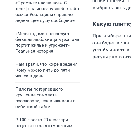
особенностей. Т
«Простите нас за всё». С
выбрасывать де
телефона исчезнувшей в тайге
семьи Усольцевых пришло
леденящее душу сообщение
Какую плитк
«Меня годами преследует
При выборе пли
бывшая любовница мужа: она
она будет испо
портит жилье и угрожает».
устойчивость к
Реальная история
регулярно конта
Нам врали, что кофе вреден?
Кому можно пить до пяти
чашек в день
Пилоты потерпевшего
крушение самолета
рассказали, как выживали в
сибирской тайге
В 100 г всего 23 ккал: три
рецепта с главным летним