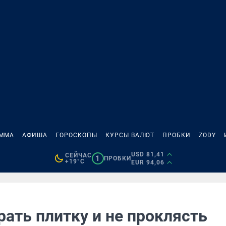
АММА
АФИША
ГОРОСКОПЫ
КУРСЫ ВАЛЮТ
ПРОБКИ
ZODY
USD 81,41
СЕЙЧАС
1
ПРОБКИ
+19°C
EUR 94,06
ать плитку и не проклясть