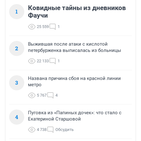
Ковидные тайны из дневников
1
Фаучи
25 559
1
Выжившая после атаки с кислотой
2
петербурженка выписалась из больницы
22 133
1
Названа причина сбоя на красной линии
3
метро
5 767
4
Пуговка из «Папиных дочек»: что стало с
4
Екатериной Старшовой
4 738
Обсудить