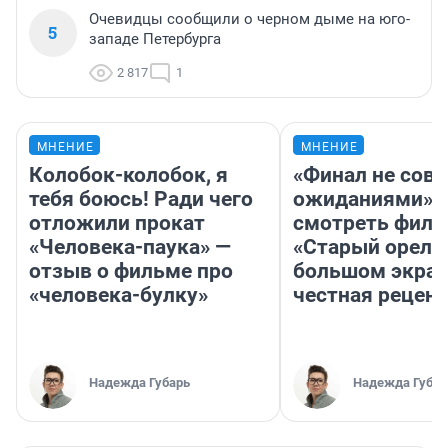
Очевидцы сообщили о черном дыме на юго-
5
западе Петербурга
2 817
1
МНЕНИЕ
МНЕНИЕ
Колобок-колобок, я
«Финал не совп
тебя боюсь! Ради чего
ожиданиями»: 
отложили прокат
смотреть фил
«Человека-паука» —
«Старый орел» 
отзыв о фильме про
большом экран
«человека-булку»
честная рецен
Надежда Губарь
Надежда Губар