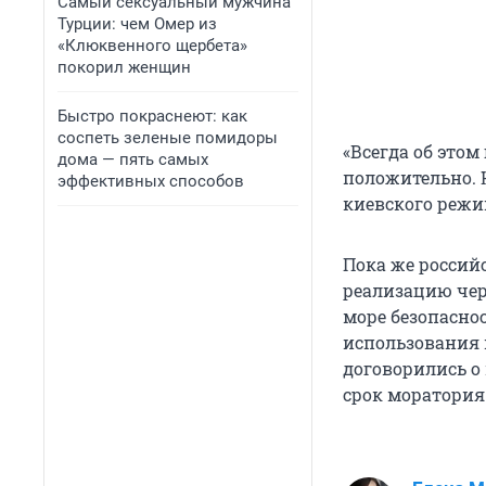
Самый сексуальный мужчина
Турции: чем Омер из
«Клюквенного щербета»
покорил женщин
Быстро покраснеют: как
соспеть зеленые помидоры
«Всегда об это
дома — пять самых
положительно. Н
эффективных способов
киевского режи
Пока же россий
реализацию чер
море безопасно
использования 
договорились о
срок моратория 