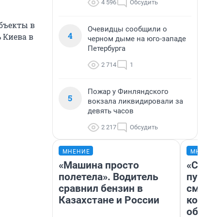
4 596
Обсудить
объекты в
Очевидцы сообщили о
4
 Киева в
черном дыме на юго-западе
Петербурга
2 714
1
Пожар у Финляндского
5
вокзала ликвидировали за
девять часов
2 217
Обсудить
МНЕНИЕ
МНЕНИ
«Машина просто
«Спут
полетела». Водитель
пургу»
сравнил бензин в
смерт
Казахстане и России
котор
обнар