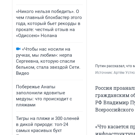
«Никого нельзя победить». О
чем главный блокбастер этого
года, который бьет рекорды в
прокате: честный отзыв на
«Одиссею» Нолана
«Чтобы нас носили на
ручках, мы любим»: нерпа
Сергеевна, которую спасли
Путин рассказал, что
бельком, стала звездой Сети.
Видео
Источник: 
Артём Устю
Побережье Анапы
Россия проанал
заполонили ядовитые
гражданским объ
медузы: что происходит с
РФ Владимир Пу
пляжами
Всероссийского
Тигры на пляже и 300 оленей
в дикой природе: топ-24
«Что касается 
самых красивых бухт
инфраструктуры,