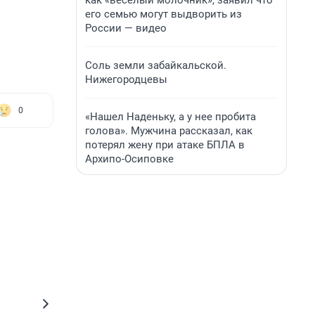
как «веселый молочник», заявил что
его семью могут выдворить из
России — видео
Соль земли забайкальской.
Нижегородцевы
0
«Нашел Наденьку, а у нее пробита
голова». Мужчина рассказал, как
потерял жену при атаке БПЛА в
Архипо-Осиповке