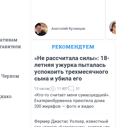
Анатолий Кузнецов
иативам
РЕКОМЕНДУЕМ
ставители
«Не рассчитала силы»: 18-
летняя ужурка пыталась
успокоить трехмесячного
в Черном
сына и убила его
13 часов
11 807
31
«Кто-то считает меня сумасшедшей».
днако
Екатеринбурженка приютила дома
200 жирафов — фото и видео
Фермер Джастас Уолкер, известный