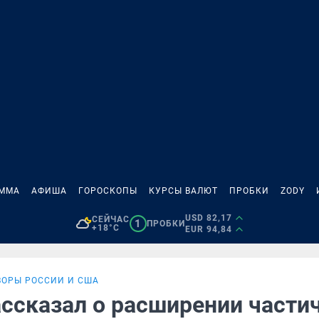
АММА
АФИША
ГОРОСКОПЫ
КУРСЫ ВАЛЮТ
ПРОБКИ
ZODY
USD 82,17
СЕЙЧАС
1
ПРОБКИ
+18°C
EUR 94,84
ВОРЫ РОССИИ И США
ассказал о расширении части