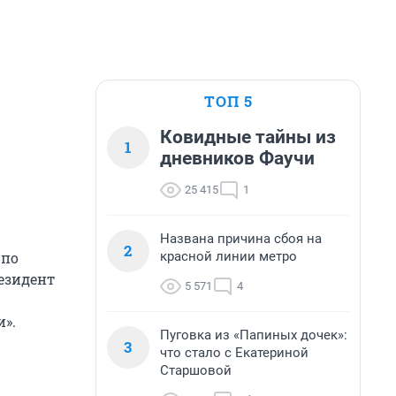
ТОП 5
Ковидные тайны из
1
дневников Фаучи
25 415
1
Названа причина сбоя на
2
красной линии метро
 по
резидент
5 571
4
».
Пуговка из «Папиных дочек»:
3
что стало с Екатериной
Старшовой