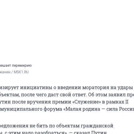
 мешает перемирию
жанин / MSK1.RU
изирует инициативы о введении моратория на удары
ектам, после чего даст свой ответ. Об этом заявил п
тин после вручения премии «Служение» в рамках II
 муниципального форума «Малая родина — сила России
предложения не бить по объектам гражданской
 с этим надо разобраться», — сказал Путин.