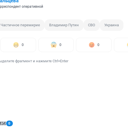
альцева
рреспондент оперативной
Частичное перемирие
Владимир Путин
СВО
Украина
0
0
0
ыделите фрагмент и нажмите Ctrl+Enter
ИИ
0