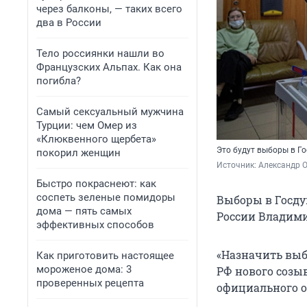
через балконы, — таких всего
два в России
Тело россиянки нашли во
Французских Альпах. Как она
погибла?
Самый сексуальный мужчина
Турции: чем Омер из
«Клюквенного щербета»
Это будут выборы в Г
покорил женщин
Источник: 
Александр 
Быстро покраснеют: как
соспеть зеленые помидоры
Выборы в Госдум
дома — пять самых
России Владими
эффективных способов
«Назначить выб
Как приготовить настоящее
мороженое дома: 3
РФ нового созыв
проверенных рецепта
официального о