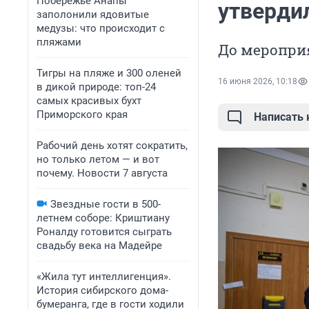
Побережье Анапы
утверди
заполонили ядовитые
медузы: что происходит с
пляжами
До мероприя
Тигры на пляже и 300 оленей
16 июня 2026, 10:18
в дикой природе: топ-24
самых красивых бухт
Приморского края
Написать
Рабочий день хотят сократить,
но только летом — и вот
почему. Новости 7 августа
Звездные гости в 500-
летнем соборе: Криштиану
Роналду готовится сыграть
свадьбу века на Мадейре
«Жила тут интеллигенция».
История сибирского дома-
бумеранга, где в гости ходили