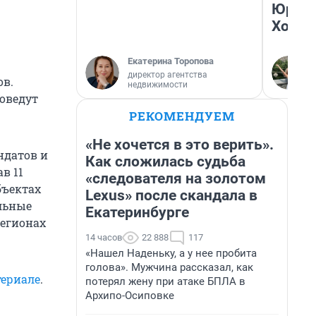
Юрско
Хогва
Екатерина Торопова
директор агентства
ов.
недвижимости
оведут
РЕКОМЕНДУЕМ
«Не хочется в это верить».
ндатов и
Как сложилась судьба
в 11
«следователя на золотом
бъектах
Lexus» после скандала в
льные
Екатеринбурге
регионах
14 часов
22 888
117
«Нашел Наденьку, а у нее пробита
голова». Мужчина рассказал, как
ериале
.
потерял жену при атаке БПЛА в
Архипо-Осиповке