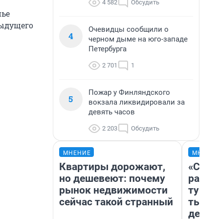
4 582
Обсудить
нье
дыдущего
Очевидцы сообщили о
4
черном дыме на юго-западе
Петербурга
2 701
1
Пожар у Финляндского
5
вокзала ликвидировали за
девять часов
2 203
Обсудить
МНЕНИЕ
МНЕНИ
Квартиры дорожают,
«Слив
но дешевеют: почему
разоч
рынок недвижимости
турис
сейчас такой странный
тысяч
день 