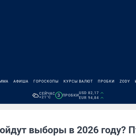
АММА
АФИША
ГОРОСКОПЫ
КУРСЫ ВАЛЮТ
ПРОБКИ
ZODY
USD 82,17
СЕЙЧАС
3
ПРОБКИ
+21°C
EUR 94,84
ройдут выборы в 2026 году? П