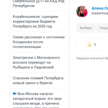
Смертельное ДТП на КАД под
Петербургом
Алена С
Корреспонд
Корабельников: сценарии
корректировки бюджета
Петербурга на 2026 год
Выборы
Госд
Семак рассказал о состоянии
Кондакова после
0
госпитализации
Электрички с Московского
Увидели опечатку? В
вокзала переведут на
Рыбацкое и Ладожский
Спасение пляжей Петербурга:
новый закон о берегах
Всю Москву напугал
загадочный взрыв: его звук
слышали везде, а причина