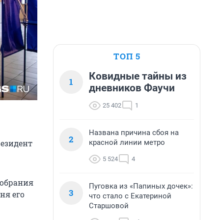
ТОП 5
Ковидные тайны из
1
дневников Фаучи
25 402
1
Названа причина сбоя на
2
красной линии метро
резидент
5 524
4
собрания
Пуговка из «Папиных дочек»:
3
ня его
что стало с Екатериной
Старшовой