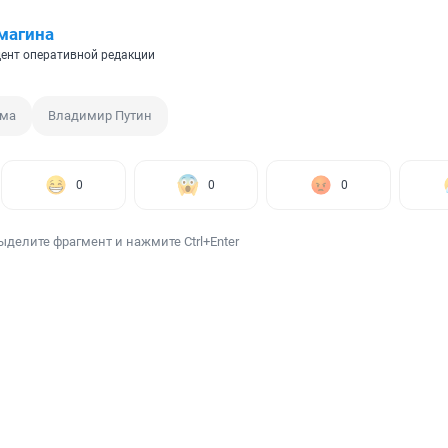
магина
ент оперативной редакции
ума
Владимир Путин
0
0
0
ыделите фрагмент и нажмите Ctrl+Enter