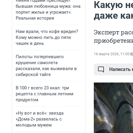
«Меня годами преследует
Какую н
бывшая любовница мужа: она
портит жилье и угрожает».
даже ка
Реальная история
Эксперт рас
Нам врали, что кофе вреден?
Кому можно пить до пяти
приобретен
чашек в день
16 марта 2026, 11:00
Пилоты потерпевшего
крушение самолета
рассказали, как выживали в
Написать
сибирской тайге
В 100 г всего 23 ккал: три
рецепта с главным летним
продуктом
«Ну вот и всё»: звезда
«Дома-2» развелась с
молодым мужем