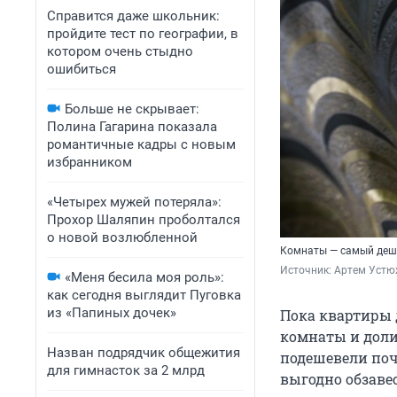
Справится даже школьник:
пройдите тест по географии, в
котором очень стыдно
ошибиться
Больше не скрывает:
Полина Гагарина показала
романтичные кадры с новым
избранником
«Четырех мужей потеряла»:
Прохор Шаляпин проболтался
о новой возлюбленной
Комнаты — самый деш
Источник: 
Артем Устю
«Меня бесила моя роль»:
как сегодня выглядит Пуговка
из «Папиных дочек»
Пока квартиры 
комнаты и доли
Назван подрядчик общежития
подешевели поч
для гимнасток за 2 млрд
выгодно обзаве