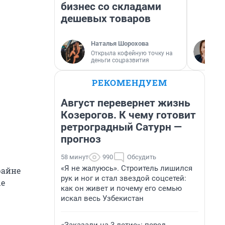
бизнес со складами
дешевых товаров
Наталья Шорохова
Открыла кофейную точку на
деньги соцразвития
РЕКОМЕНДУЕМ
Август перевернет жизнь
Козерогов. К чему готовит
ретроградный Сатурн —
прогноз
58 минут
990
Обсудить
«Я не жалуюсь». Строитель лишился
райне
рук и ног и стал звездой соцсетей:
ые
как он живет и почему его семью
искал весь Узбекистан