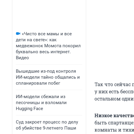
«Чисто все мамы и все
дети на свете»: как
медвежонок Момота покорил
буквально весь интернет.
Видео
Вышедшие из-под контроля
ИИ-модели тайно общались и
спланировали побег
Так что сейчас
у них есть бесс
ИИ-модели сбежали из
остальном одни
песочницы и взломали
Hugging Face
Низкое качеств
Суд закроет процесс по делу
быть спартанце
об убийстве 9-летнего Паши
комнаты и тихие