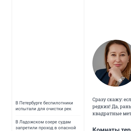
Сразу скажу: ес
В Петербурге беспилотники
редких! Да, ра
испытали для очистки рек
квадратные метр
В Ладожском озере судам
запретили проход в опасной
Комнаты тер