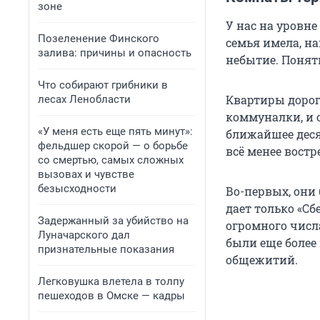
зоне
У нас на уровн
Позеленение Финского
семья имела, н
залива: причины и опасность
небытие. Понятн
Что собирают грибники в
Квартиры дорог
лесах Ленобласти
коммуналки, и 
«У меня есть еще пять минут»:
ближайшее деся
фельдшер скорой — о борьбе
всё менее востр
со смертью, самых сложных
вызовах и чувстве
безысходности
Во-первых, они
дает только «Сб
Задержанный за убийство на
огромного числ
Луначарского дал
были еще более
признательные показания
общежитий.
Легковушка влетела в толпу
пешеходов в Омске — кадры