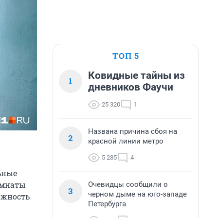
ТОП 5
Ковидные тайны из
1
дневников Фаучи
25 320
1
Названа причина сбоя на
2
красной линии метро
5 285
4
ьные
омнаты
Очевидцы сообщили о
3
черном дыме на юго-западе
ожность
Петербурга