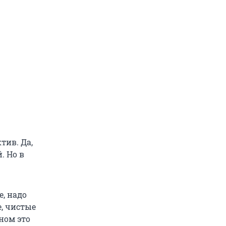
тив. Да,
. Но в
е, надо
, чистые
ном это