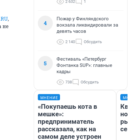
2 632
1
.RU
,
Пожар у Финляндского
4
вокзала ликвидировали за
а не
девять часов
2 140
Обсудить
Фестиваль «Петербург
5
Фонтанка SUP»: главные
кадры
738
Обсудить
МНЕНИЕ
МНЕНИ
«Покупаешь кота в
Кварт
мешке»:
но де
предприниматель
рынок
рассказала, как на
сейча
самом деле устроен