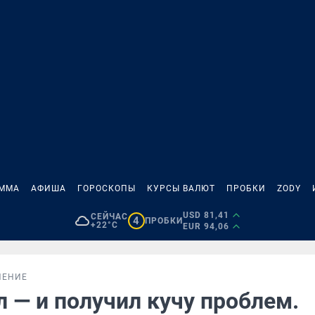
АММА
АФИША
ГОРОСКОПЫ
КУРСЫ ВАЛЮТ
ПРОБКИ
ZODY
USD 81,41
СЕЙЧАС
4
ПРОБКИ
+22°C
EUR 94,06
НЕНИЕ
 — и получил кучу проблем.