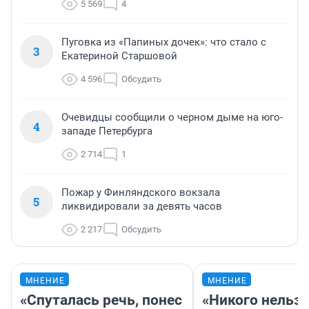
5 569
4
Пуговка из «Папиных дочек»: что стало с
3
Екатериной Старшовой
4 596
Обсудить
Очевидцы сообщили о черном дыме на юго-
4
западе Петербурга
2 714
1
Пожар у Финляндского вокзала
5
ликвидировали за девять часов
2 217
Обсудить
МНЕНИЕ
МНЕНИЕ
«Спуталась речь, понес
«Никого нельз