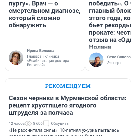
пургу». Врач — о
победить». О ч
смертельном диагнозе,
главный блокб
который сложно
этого года, ко
обнаружить
бьет рекорды 
прокате: честн
отзыв на «Оди
Нолана
Ирина Волкова
Главврач клиники
Стас Соколов
«Реабилитация доктора
Эксперт
Волковой»
РЕКОМЕНДУЕМ
Сезон черники в Мурманской области:
рецепт хрустящего ягодного
штруделя за полчаса
12 часов
8 606
Обсудить
«Не рассчитала силы»: 18-летняя ужурка пыталась