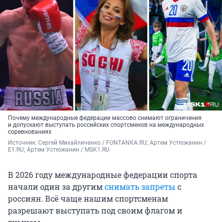
Почему международные федерации массово снимают ограничения
и допускают выступать российских спортсменов на международных
соревнованиях
Источник: 
Сергей Михайличенко / FONTANKA.RU; Артем Устюжанин / 
E1.RU; Артем Устюжанин / MSK1.RU
В 2026 году международные федерации спорта
начали один за другим
снимать запреты
с
россиян. Всё чаще нашим спортсменам
разрешают выступать под своим флагом и