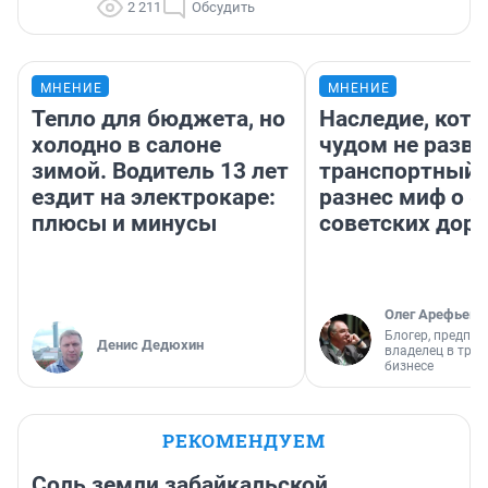
2 211
Обсудить
МНЕНИЕ
МНЕНИЕ
Тепло для бюджета, но
Наследие, кото
холодно в салоне
чудом не разва
зимой. Водитель 13 лет
транспортный 
ездит на электрокаре:
разнес миф о 
плюсы и минусы
советских доро
Олег Арефьев
Блогер, предпри
Денис Дедюхин
владелец в тра
бизнесе
РЕКОМЕНДУЕМ
Соль земли забайкальской.