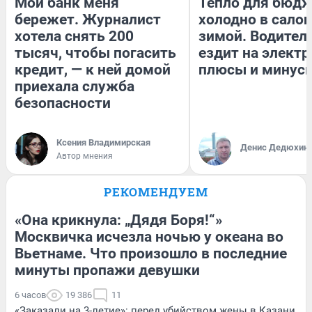
Мой банк меня
Тепло для бюдж
бережет. Журналист
холодно в сало
хотела снять 200
зимой. Водитель
тысяч, чтобы погасить
ездит на электр
кредит, — к ней домой
плюсы и минус
приехала служба
безопасности
Ксения Владимирская
Денис Дедюхин
Автор мнения
РЕКОМЕНДУЕМ
«Она крикнула: „Дядя Боря!“»
Москвичка исчезла ночью у океана во
Вьетнаме. Что произошло в последние
минуты пропажи девушки
6 часов
19 386
11
«Заказали на 3-летие»: перед убийством жены в Казани