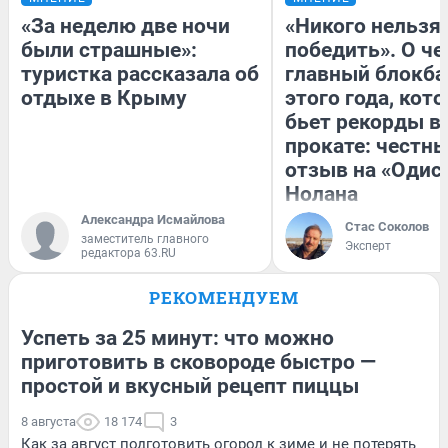
«За неделю две ночи
«Никого нельзя
были страшные»:
победить». О ч
туристка рассказала об
главный блокба
отдыхе в Крыму
этого года, кот
бьет рекорды в
прокате: честн
отзыв на «Одис
Нолана
Александра Исмайлова
Стас Соколов
заместитель главного
Эксперт
редактора 63.RU
РЕКОМЕНДУЕМ
Успеть за 25 минут: что можно
приготовить в сковороде быстро —
простой и вкусный рецепт пиццы
8 августа
18 174
3
Как за август подготовить огород к зиме и не потерять