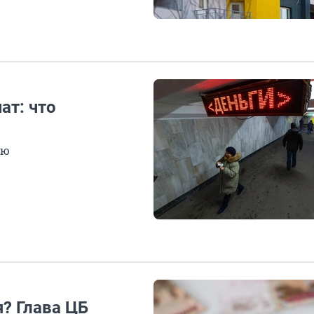
ат: что
ью
я? Глава ЦБ