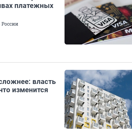
тивах платежных
з России
 сложнее: власть
что изменится