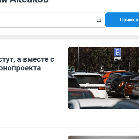
Примен
ут, а вместе с
конопроекта