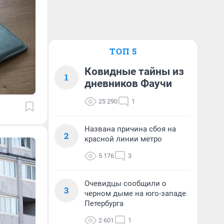
ТОП 5
Ковидные тайны из
1
дневников Фаучи
25 290
1
Названа причина сбоя на
2
красной линии метро
5 176
3
Очевидцы сообщили о
3
черном дыме на юго-западе
Петербурга
2 601
1