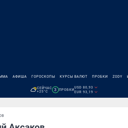
АММА
АФИША
ГОРОСКОПЫ
КУРСЫ ВАЛЮТ
ПРОБКИ
ZODY
USD 80,93
СЕЙЧАС
3
ПРОБКИ
+25°C
EUR 93,19
ОВ
ий Аксаков