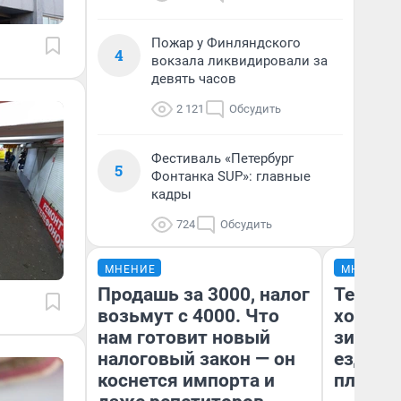
Пожар у Финляндского
4
вокзала ликвидировали за
девять часов
2 121
Обсудить
Фестиваль «Петербург
5
Фонтанка SUP»: главные
кадры
724
Обсудить
МНЕНИЕ
МНЕНИЕ
Продашь за 3000, налог
Тепло 
возьмут с 4000. Что
холодн
нам готовит новый
зимой.
налоговый закон — он
ездит н
коснется импорта и
плюсы 