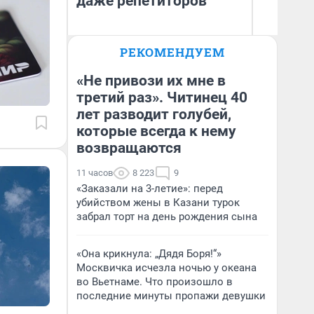
даже репетиторов
РЕКОМЕНДУЕМ
Анастасия Завгородняя
Д
«Не привози их мне в
третий раз». Читинец 40
лет разводит голубей,
которые всегда к нему
возвращаются
11 часов
8 223
9
«Заказали на 3-летие»: перед
убийством жены в Казани турок
забрал торт на день рождения сына
«Она крикнула: „Дядя Боря!“»
Москвичка исчезла ночью у океана
во Вьетнаме. Что произошло в
последние минуты пропажи девушки